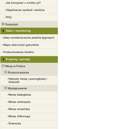
-
Jak korzystać z ornitho.pl?
-
Objaśnienia symboli i skrótów
-
FAQ
Statystyki
Atlas i monitoring
-
Atlas rozmieszczenia ptaków lęgowych
-
Mapa obecności gatunków
-
Podsumowania lokalne
Projekty i porady
Mewy w Polsce
Rozpoznawanie
-
Hybrydy mewy czarnogłowej i
śmieszki
Występowanie
-
Mewa białogłowa
-
Mewa srebrzysta
-
Mewa romańska
-
Mewa żółtonoga
-
Śmieszka