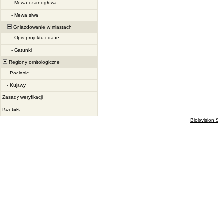
-
Mewa czarnogłowa
-
Mewa siwa
Gniazdowanie w miastach
-
Opis projektu i dane
-
Gatunki
Regiony ornitologiczne
-
Podlasie
-
Kujawy
Zasady weryfikacji
Kontakt
Biolovision S