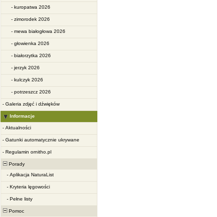
-
kuropatwa 2026
-
zimorodek 2026
-
mewa białogłowa 2026
-
głowienka 2026
-
białorzytka 2026
-
jerzyk 2026
-
kulczyk 2026
-
potrzeszcz 2026
-
Galeria zdjęć i dźwięków
Informacje
-
Aktualności
-
Gatunki automatycznie ukrywane
-
Regulamin ornitho.pl
Porady
-
Aplikacja NaturaList
-
Kryteria lęgowości
-
Pełne listy
Pomoc