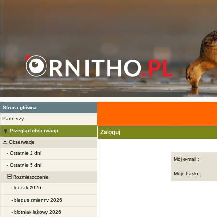
Strona główna
Partnerzy
Przegląd obserwacji
Zaloguj
Obserwacje
-
Ostatnie 2 dni
Mój e-mail :
-
Ostatnie 5 dni
Moje hasło :
Rozmieszczenie
-
łęczak 2026
-
biegus zmienny 2026
-
błotniak łąkowy 2026