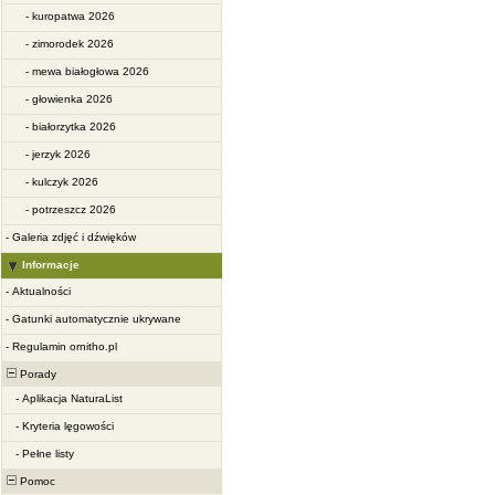
-
kuropatwa 2026
-
zimorodek 2026
-
mewa białogłowa 2026
-
głowienka 2026
-
białorzytka 2026
-
jerzyk 2026
-
kulczyk 2026
-
potrzeszcz 2026
-
Galeria zdjęć i dźwięków
Informacje
-
Aktualności
-
Gatunki automatycznie ukrywane
-
Regulamin ornitho.pl
Porady
-
Aplikacja NaturaList
-
Kryteria lęgowości
-
Pełne listy
Pomoc