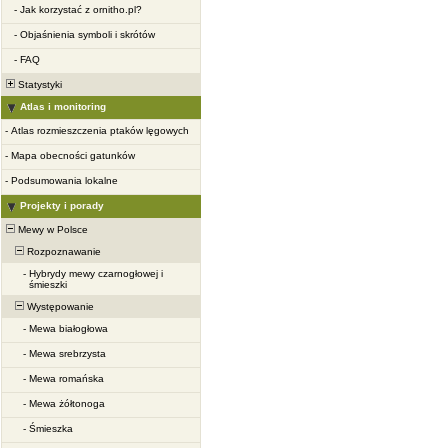
-
Jak korzystać z ornitho.pl?
-
Objaśnienia symboli i skrótów
-
FAQ
Statystyki
Atlas i monitoring
-
Atlas rozmieszczenia ptaków lęgowych
-
Mapa obecności gatunków
-
Podsumowania lokalne
Projekty i porady
Mewy w Polsce
Rozpoznawanie
-
Hybrydy mewy czarnogłowej i
śmieszki
Występowanie
-
Mewa białogłowa
-
Mewa srebrzysta
-
Mewa romańska
-
Mewa żółtonoga
-
Śmieszka