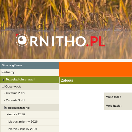
Strona główna
Partnerzy
Przegląd obserwacji
Zaloguj
Obserwacje
-
Ostatnie 2 dni
Mój e-mail :
-
Ostatnie 5 dni
Moje hasło :
Rozmieszczenie
-
łęczak 2026
-
biegus zmienny 2026
-
błotniak łąkowy 2026