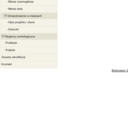
-
Mewa czarnogłowa
-
Mewa siwa
Gniazdowanie w miastach
-
Opis projektu i dane
-
Gatunki
Regiony ornitologiczne
-
Podlasie
-
Kujawy
Zasady weryfikacji
Kontakt
Biolovision S