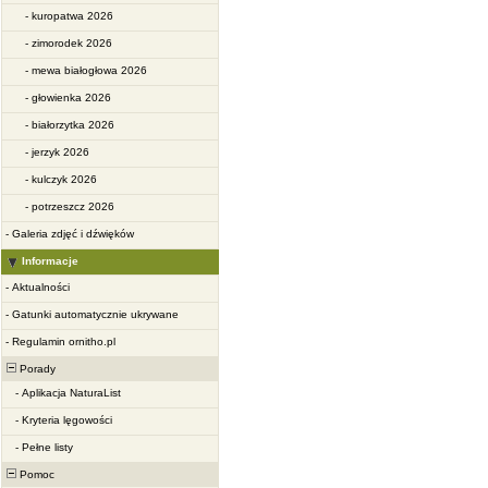
-
kuropatwa 2026
-
zimorodek 2026
-
mewa białogłowa 2026
-
głowienka 2026
-
białorzytka 2026
-
jerzyk 2026
-
kulczyk 2026
-
potrzeszcz 2026
-
Galeria zdjęć i dźwięków
Informacje
-
Aktualności
-
Gatunki automatycznie ukrywane
-
Regulamin ornitho.pl
Porady
-
Aplikacja NaturaList
-
Kryteria lęgowości
-
Pełne listy
Pomoc