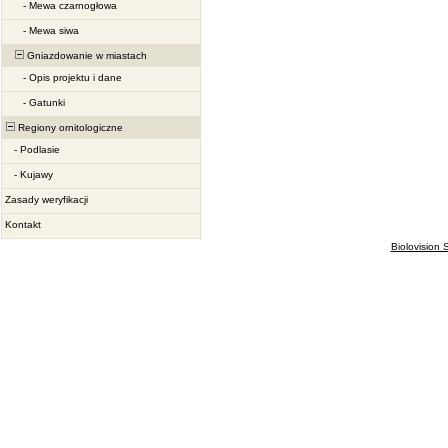
-
Mewa czarnogłowa
-
Mewa siwa
Gniazdowanie w miastach
-
Opis projektu i dane
-
Gatunki
Regiony ornitologiczne
-
Podlasie
-
Kujawy
Zasady weryfikacji
Kontakt
Biolovision S