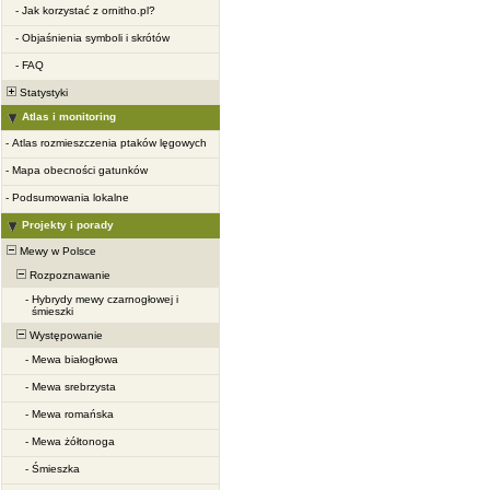
-
Jak korzystać z ornitho.pl?
-
Objaśnienia symboli i skrótów
-
FAQ
Statystyki
Atlas i monitoring
-
Atlas rozmieszczenia ptaków lęgowych
-
Mapa obecności gatunków
-
Podsumowania lokalne
Projekty i porady
Mewy w Polsce
Rozpoznawanie
-
Hybrydy mewy czarnogłowej i
śmieszki
Występowanie
-
Mewa białogłowa
-
Mewa srebrzysta
-
Mewa romańska
-
Mewa żółtonoga
-
Śmieszka