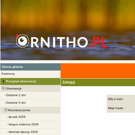
Strona główna
Partnerzy
Przegląd obserwacji
Zaloguj
Obserwacje
-
Ostatnie 2 dni
Mój e-mail :
-
Ostatnie 5 dni
Moje hasło :
Rozmieszczenie
-
łęczak 2026
-
biegus zmienny 2026
-
błotniak łąkowy 2026