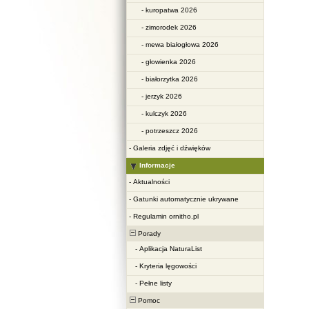
-
kuropatwa 2026
-
zimorodek 2026
-
mewa białogłowa 2026
-
głowienka 2026
-
białorzytka 2026
-
jerzyk 2026
-
kulczyk 2026
-
potrzeszcz 2026
-
Galeria zdjęć i dźwięków
Informacje
-
Aktualności
-
Gatunki automatycznie ukrywane
-
Regulamin ornitho.pl
Porady
-
Aplikacja NaturaList
-
Kryteria lęgowości
-
Pełne listy
Pomoc