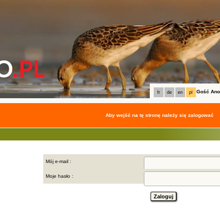
Gość An
fr
de
en
pl
Aby wejść na tę stronę należy się zalogować
Mój e-mail :
Moje hasło :