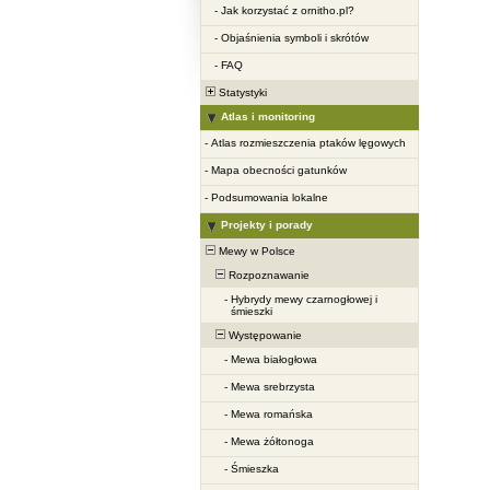
-
Jak korzystać z ornitho.pl?
-
Objaśnienia symboli i skrótów
-
FAQ
Statystyki
Atlas i monitoring
-
Atlas rozmieszczenia ptaków lęgowych
-
Mapa obecności gatunków
-
Podsumowania lokalne
Projekty i porady
Mewy w Polsce
Rozpoznawanie
-
Hybrydy mewy czarnogłowej i
śmieszki
Występowanie
-
Mewa białogłowa
-
Mewa srebrzysta
-
Mewa romańska
-
Mewa żółtonoga
-
Śmieszka