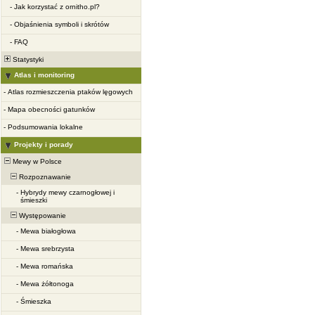
-
Jak korzystać z ornitho.pl?
-
Objaśnienia symboli i skrótów
-
FAQ
Statystyki
Atlas i monitoring
-
Atlas rozmieszczenia ptaków lęgowych
-
Mapa obecności gatunków
-
Podsumowania lokalne
Projekty i porady
Mewy w Polsce
Rozpoznawanie
-
Hybrydy mewy czarnogłowej i
śmieszki
Występowanie
-
Mewa białogłowa
-
Mewa srebrzysta
-
Mewa romańska
-
Mewa żółtonoga
-
Śmieszka