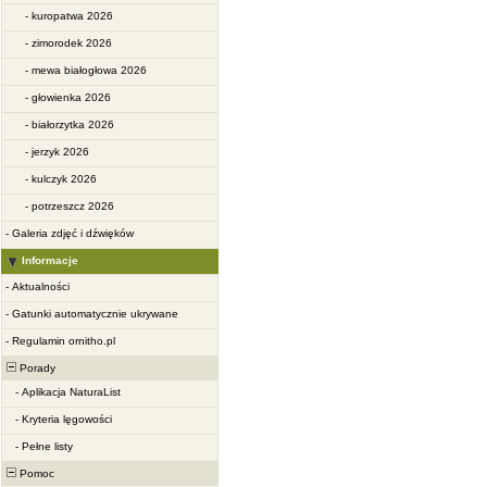
-
kuropatwa 2026
-
zimorodek 2026
-
mewa białogłowa 2026
-
głowienka 2026
-
białorzytka 2026
-
jerzyk 2026
-
kulczyk 2026
-
potrzeszcz 2026
-
Galeria zdjęć i dźwięków
Informacje
-
Aktualności
-
Gatunki automatycznie ukrywane
-
Regulamin ornitho.pl
Porady
-
Aplikacja NaturaList
-
Kryteria lęgowości
-
Pełne listy
Pomoc