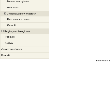
-
Mewa czarnogłowa
-
Mewa siwa
Gniazdowanie w miastach
-
Opis projektu i dane
-
Gatunki
Regiony ornitologiczne
-
Podlasie
-
Kujawy
Zasady weryfikacji
Kontakt
Biolovision S