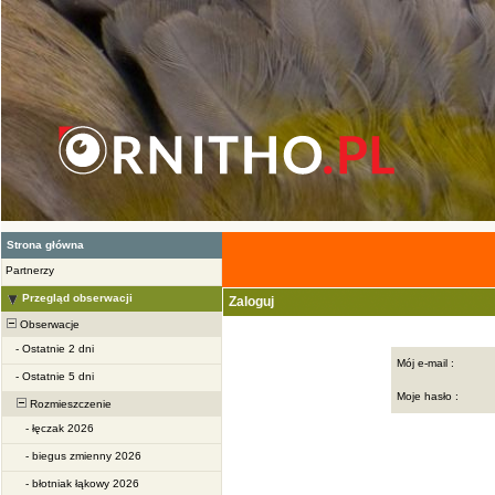
Strona główna
Partnerzy
Przegląd obserwacji
Zaloguj
Obserwacje
-
Ostatnie 2 dni
Mój e-mail :
-
Ostatnie 5 dni
Moje hasło :
Rozmieszczenie
-
łęczak 2026
-
biegus zmienny 2026
-
błotniak łąkowy 2026