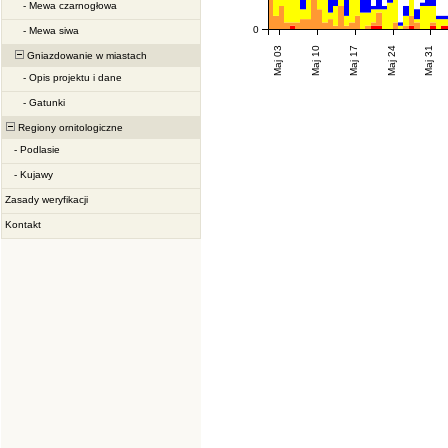
-
Mewa czarnogłowa
0
-
Mewa siwa
Maj 03
Maj 10
Maj 17
Maj 24
Maj 31
Gniazdowanie w miastach
-
Opis projektu i dane
-
Gatunki
Regiony ornitologiczne
-
Podlasie
-
Kujawy
Zasady weryfikacji
Kontakt