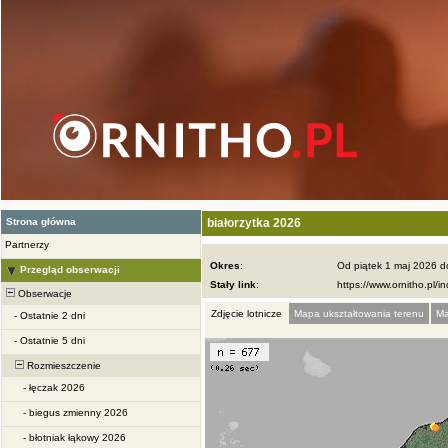
Strona główna
białorzytka 2026
Partnerzy
Okres
:
Od piątek 1 maj 2026 d
Przegląd obserwacji
Stały link
:
Obserwacje
Zdjęcie lotnicze
Mapa ukształtowania terenu
Ma
-
Ostatnie 2 dni
-
Ostatnie 5 dni
Rozmieszczenie
-
łęczak 2026
-
biegus zmienny 2026
-
błotniak łąkowy 2026