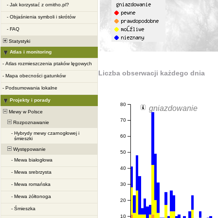
-
Jak korzystać z ornitho.pl?
-
Objaśnienia symboli i skrótów
-
FAQ
Statystyki
Atlas i monitoring
-
Atlas rozmieszczenia ptaków lęgowych
Liczba obserwacji każdego dnia
-
Mapa obecności gatunków
-
Podsumowania lokalne
Projekty i porady
80
gniazdowanie
Mewy w Polsce
70
Rozpoznawanie
-
Hybrydy mewy czarnogłowej i
60
śmieszki
Występowanie
50
-
Mewa białogłowa
40
-
Mewa srebrzysta
30
-
Mewa romańska
-
Mewa żółtonoga
20
-
Śmieszka
10