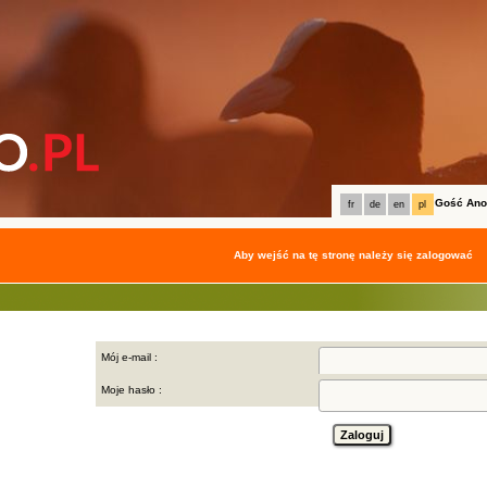
Gość An
fr
de
en
pl
Aby wejść na tę stronę należy się zalogować
Mój e-mail :
Moje hasło :