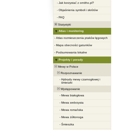
-
Jak korzystać z ornitho.pl?
-
Objaśnienia symboli i skrótów
-
FAQ
Statystyki
Atlas i monitoring
-
Atlas rozmieszczenia ptaków lęgowych
-
Mapa obecności gatunków
-
Podsumowania lokalne
Projekty i porady
Mewy w Polsce
Rozpoznawanie
-
Hybrydy mewy czarnogłowej i
śmieszki
Występowanie
-
Mewa białogłowa
-
Mewa srebrzysta
-
Mewa romańska
-
Mewa żółtonoga
-
Śmieszka