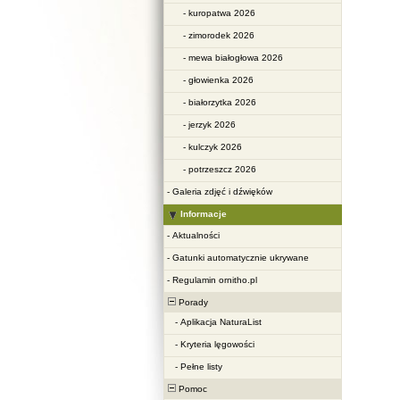
-
kuropatwa 2026
-
zimorodek 2026
-
mewa białogłowa 2026
-
głowienka 2026
-
białorzytka 2026
-
jerzyk 2026
-
kulczyk 2026
-
potrzeszcz 2026
-
Galeria zdjęć i dźwięków
Informacje
-
Aktualności
-
Gatunki automatycznie ukrywane
-
Regulamin ornitho.pl
Porady
-
Aplikacja NaturaList
-
Kryteria lęgowości
-
Pełne listy
Pomoc