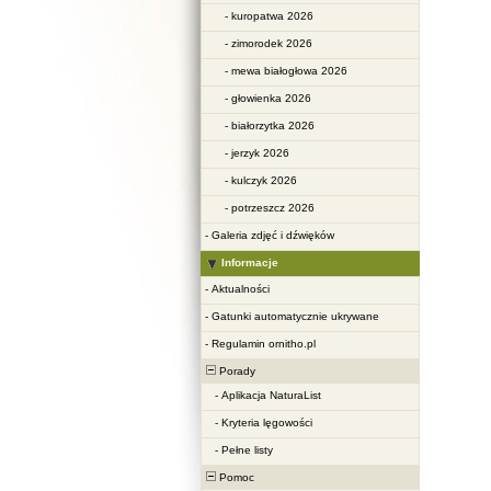
-
kuropatwa 2026
-
zimorodek 2026
-
mewa białogłowa 2026
-
głowienka 2026
-
białorzytka 2026
-
jerzyk 2026
-
kulczyk 2026
-
potrzeszcz 2026
-
Galeria zdjęć i dźwięków
Informacje
-
Aktualności
-
Gatunki automatycznie ukrywane
-
Regulamin ornitho.pl
Porady
-
Aplikacja NaturaList
-
Kryteria lęgowości
-
Pełne listy
Pomoc