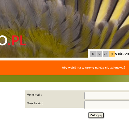
Gość An
fr
de
en
pl
Aby wejść na tę stronę należy się zalogować
Mój e-mail :
Moje hasło :