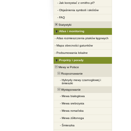
-
Jak korzystać z ornitho.pl?
-
Objaśnienia symboli i skrótów
-
FAQ
Statystyki
Atlas i monitoring
-
Atlas rozmieszczenia ptaków lęgowych
-
Mapa obecności gatunków
-
Podsumowania lokalne
Projekty i porady
Mewy w Polsce
Rozpoznawanie
-
Hybrydy mewy czarnogłowej i
śmieszki
Występowanie
-
Mewa białogłowa
-
Mewa srebrzysta
-
Mewa romańska
-
Mewa żółtonoga
-
Śmieszka