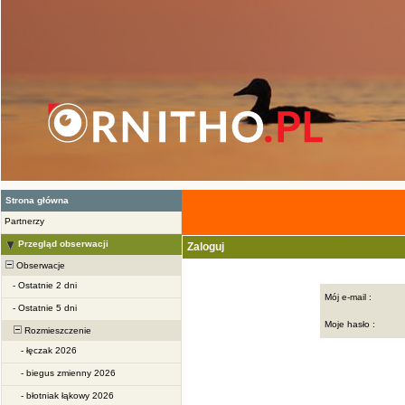
Strona główna
Partnerzy
Przegląd obserwacji
Zaloguj
Obserwacje
-
Ostatnie 2 dni
Mój e-mail :
-
Ostatnie 5 dni
Moje hasło :
Rozmieszczenie
-
łęczak 2026
-
biegus zmienny 2026
-
błotniak łąkowy 2026