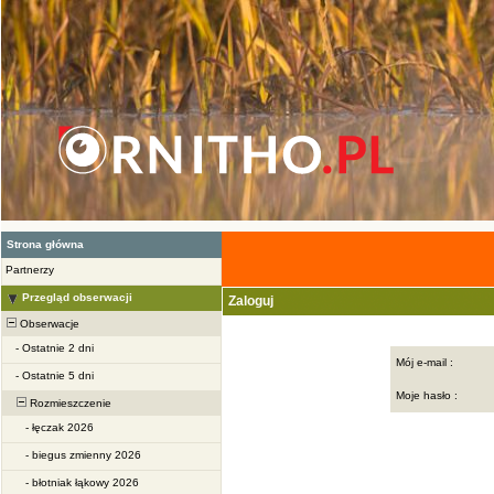
Strona główna
Partnerzy
Przegląd obserwacji
Zaloguj
Obserwacje
-
Ostatnie 2 dni
Mój e-mail :
-
Ostatnie 5 dni
Moje hasło :
Rozmieszczenie
-
łęczak 2026
-
biegus zmienny 2026
-
błotniak łąkowy 2026