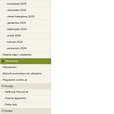
-
kuropatwa 2026
-
zimorodek 2026
-
mewa białogłowa 2026
-
głowienka 2026
-
białorzytka 2026
-
jerzyk 2026
-
kulczyk 2026
-
potrzeszcz 2026
-
Galeria zdjęć i dźwięków
Informacje
-
Aktualności
-
Gatunki automatycznie ukrywane
-
Regulamin ornitho.pl
Porady
-
Aplikacja NaturaList
-
Kryteria lęgowości
-
Pełne listy
Pomoc