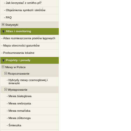
-
Jak korzystać z ornitho.pl?
-
Objaśnienia symboli i skrótów
-
FAQ
Statystyki
Atlas i monitoring
-
Atlas rozmieszczenia ptaków lęgowych
-
Mapa obecności gatunków
-
Podsumowania lokalne
Projekty i porady
Mewy w Polsce
Rozpoznawanie
-
Hybrydy mewy czarnogłowej i
śmieszki
Występowanie
-
Mewa białogłowa
-
Mewa srebrzysta
-
Mewa romańska
-
Mewa żółtonoga
-
Śmieszka