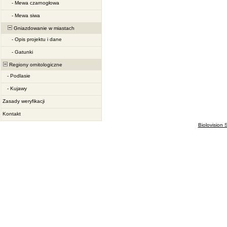
-
Mewa czarnogłowa
-
Mewa siwa
Gniazdowanie w miastach
-
Opis projektu i dane
-
Gatunki
Regiony ornitologiczne
-
Podlasie
-
Kujawy
Zasady weryfikacji
Kontakt
Biolovision S