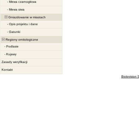
-
Mewa czarnogłowa
-
Mewa siwa
Gniazdowanie w miastach
-
Opis projektu i dane
-
Gatunki
Regiony ornitologiczne
-
Podlasie
-
Kujawy
Zasady weryfikacji
Kontakt
Biolovision S