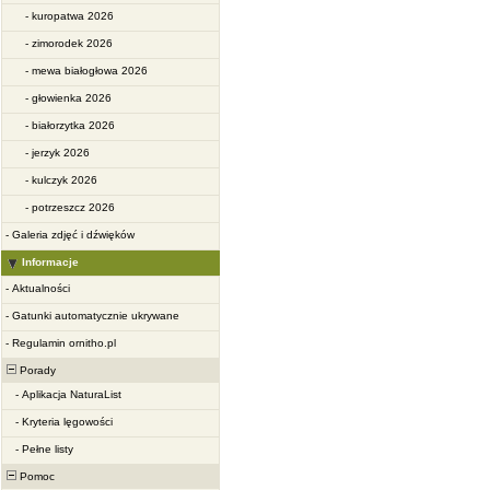
-
kuropatwa 2026
-
zimorodek 2026
-
mewa białogłowa 2026
-
głowienka 2026
-
białorzytka 2026
-
jerzyk 2026
-
kulczyk 2026
-
potrzeszcz 2026
-
Galeria zdjęć i dźwięków
Informacje
-
Aktualności
-
Gatunki automatycznie ukrywane
-
Regulamin ornitho.pl
Porady
-
Aplikacja NaturaList
-
Kryteria lęgowości
-
Pełne listy
Pomoc