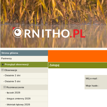
Strona główna
Partnerzy
Przegląd obserwacji
Zaloguj
Obserwacje
-
Ostatnie 2 dni
Mój e-mail :
-
Ostatnie 5 dni
Moje hasło :
Rozmieszczenie
-
łęczak 2026
-
biegus zmienny 2026
-
błotniak łąkowy 2026