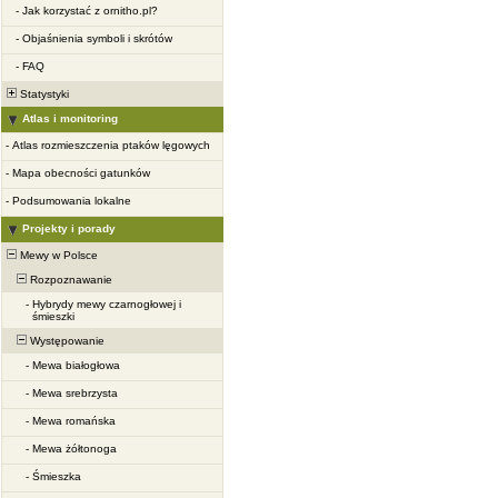
-
Jak korzystać z ornitho.pl?
-
Objaśnienia symboli i skrótów
-
FAQ
Statystyki
Atlas i monitoring
-
Atlas rozmieszczenia ptaków lęgowych
-
Mapa obecności gatunków
-
Podsumowania lokalne
Projekty i porady
Mewy w Polsce
Rozpoznawanie
-
Hybrydy mewy czarnogłowej i
śmieszki
Występowanie
-
Mewa białogłowa
-
Mewa srebrzysta
-
Mewa romańska
-
Mewa żółtonoga
-
Śmieszka