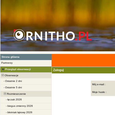
Strona główna
Partnerzy
Przegląd obserwacji
Zaloguj
Obserwacje
-
Ostatnie 2 dni
Mój e-mail :
-
Ostatnie 5 dni
Moje hasło :
Rozmieszczenie
-
łęczak 2026
-
biegus zmienny 2026
-
błotniak łąkowy 2026