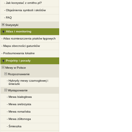
-
Jak korzystać z ornitho.pl?
-
Objaśnienia symboli i skrótów
-
FAQ
Statystyki
Atlas i monitoring
-
Atlas rozmieszczenia ptaków lęgowych
-
Mapa obecności gatunków
-
Podsumowania lokalne
Projekty i porady
Mewy w Polsce
Rozpoznawanie
-
Hybrydy mewy czarnogłowej i
śmieszki
Występowanie
-
Mewa białogłowa
-
Mewa srebrzysta
-
Mewa romańska
-
Mewa żółtonoga
-
Śmieszka