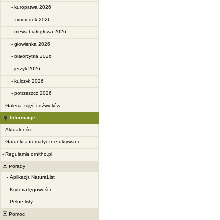
-
kuropatwa 2026
-
zimorodek 2026
-
mewa białogłowa 2026
-
głowienka 2026
-
białorzytka 2026
-
jerzyk 2026
-
kulczyk 2026
-
potrzeszcz 2026
-
Galeria zdjęć i dźwięków
Informacje
-
Aktualności
-
Gatunki automatycznie ukrywane
-
Regulamin ornitho.pl
Porady
-
Aplikacja NaturaList
-
Kryteria lęgowości
-
Pełne listy
Pomoc