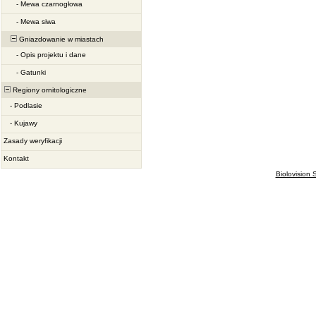
-
Mewa czarnogłowa
-
Mewa siwa
Gniazdowanie w miastach
-
Opis projektu i dane
-
Gatunki
Regiony ornitologiczne
-
Podlasie
-
Kujawy
Zasady weryfikacji
Kontakt
Biolovision S