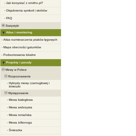
-
Jak korzystać z ornitho.pl?
-
Objaśnienia symboli i skrótów
-
FAQ
Statystyki
Atlas i monitoring
-
Atlas rozmieszczenia ptaków lęgowych
-
Mapa obecności gatunków
-
Podsumowania lokalne
Projekty i porady
Mewy w Polsce
Rozpoznawanie
-
Hybrydy mewy czarnogłowej i
śmieszki
Występowanie
-
Mewa białogłowa
-
Mewa srebrzysta
-
Mewa romańska
-
Mewa żółtonoga
-
Śmieszka