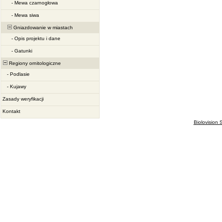
-
Mewa czarnogłowa
-
Mewa siwa
Gniazdowanie w miastach
-
Opis projektu i dane
-
Gatunki
Regiony ornitologiczne
-
Podlasie
-
Kujawy
Zasady weryfikacji
Kontakt
Biolovision S