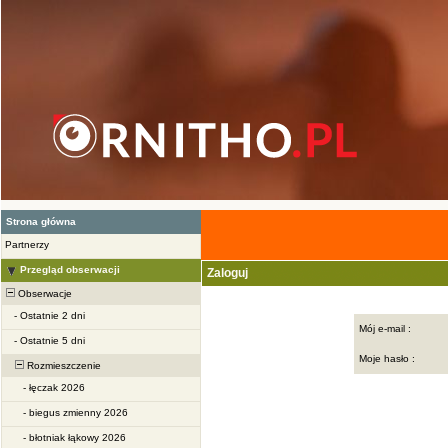
Strona główna
Partnerzy
Przegląd obserwacji
Zaloguj
Obserwacje
-
Ostatnie 2 dni
Mój e-mail :
-
Ostatnie 5 dni
Moje hasło :
Rozmieszczenie
-
łęczak 2026
-
biegus zmienny 2026
-
błotniak łąkowy 2026