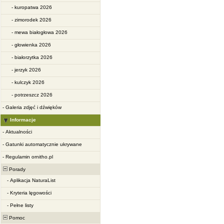
-
kuropatwa 2026
-
zimorodek 2026
-
mewa białogłowa 2026
-
głowienka 2026
-
białorzytka 2026
-
jerzyk 2026
-
kulczyk 2026
-
potrzeszcz 2026
-
Galeria zdjęć i dźwięków
Informacje
-
Aktualności
-
Gatunki automatycznie ukrywane
-
Regulamin ornitho.pl
Porady
-
Aplikacja NaturaList
-
Kryteria lęgowości
-
Pełne listy
Pomoc