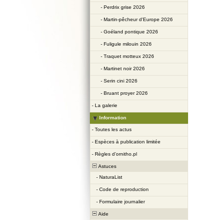
-
Perdrix grise 2026
-
Martin-pêcheur d'Europe 2026
-
Goéland pontique 2026
-
Fuligule milouin 2026
-
Traquet motteux 2026
-
Martinet noir 2026
-
Serin cini 2026
-
Bruant proyer 2026
-
La galerie
Information
-
Toutes les actus
-
Espèces à publication limitée
-
Règles d’ornitho.pl
Astuces
-
NaturaList
-
Code de reproduction
-
Formulaire journalier
Aide