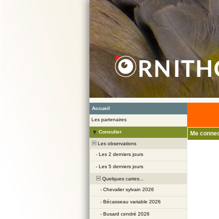
Accueil
Les partenaires
Consulter
Me connec
Les observations
-
Les 2 derniers jours
-
Les 5 derniers jours
Quelques cartes...
-
Chevalier sylvain 2026
-
Bécasseau variable 2026
-
Busard cendré 2026