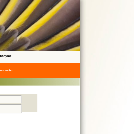
 Anonyme
onnecter.