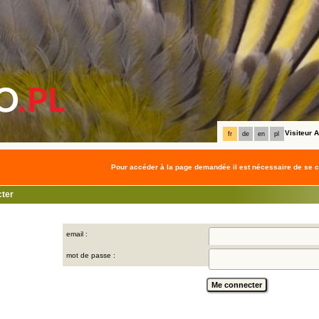
Visiteur
fr
de
en
pl
Pour accéder à la page demandée il est nécessaire de se c
ter
email :
mot de passe :