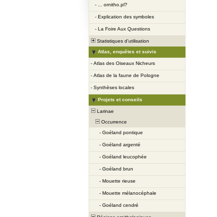
-
... ornitho.pl?
-
Explication des symboles
-
La Foire Aux Questions
Statistiques d'utilisation
Atlas, enquêtes et suivis
-
Atlas des Oiseaux Nicheurs
-
Atlas de la faune de Pologne
-
Synthèses locales
Projets et conseils
Larinae
Occurrence
-
Goéland pontique
-
Goéland argenté
-
Goéland leucophée
-
Goéland brun
-
Mouette rieuse
-
Mouette mélanocéphale
-
Goéland cendré