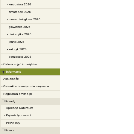
-
kuropatwa 2026
-
zimorodek 2026
-
mewa białogłowa 2026
-
głowienka 2026
-
białorzytka 2026
-
jerzyk 2026
-
kulczyk 2026
-
potrzeszcz 2026
-
Galeria zdjęć i dźwięków
Informacje
-
Aktualności
-
Gatunki automatycznie ukrywane
-
Regulamin ornitho.pl
Porady
-
Aplikacja NaturaList
-
Kryteria lęgowości
-
Pełne listy
Pomoc