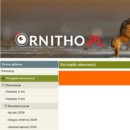
Strona główna
Szczegóły obserwacji
Partnerzy
Przegląd obserwacji
Obserwacje
-
Ostatnie 2 dni
-
Ostatnie 5 dni
Rozmieszczenie
-
łęczak 2026
-
biegus zmienny 2026
-
błotniak łąkowy 2026