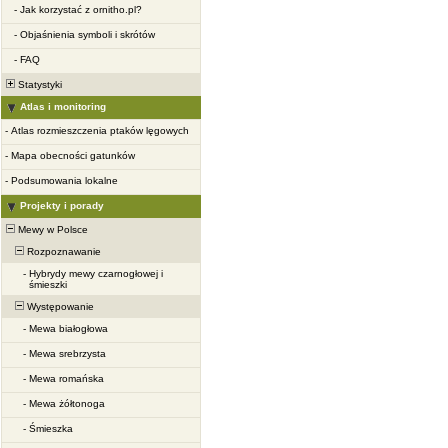
-
Jak korzystać z ornitho.pl?
-
Objaśnienia symboli i skrótów
-
FAQ
Statystyki
Atlas i monitoring
-
Atlas rozmieszczenia ptaków lęgowych
-
Mapa obecności gatunków
-
Podsumowania lokalne
Projekty i porady
Mewy w Polsce
Rozpoznawanie
-
Hybrydy mewy czarnogłowej i
śmieszki
Występowanie
-
Mewa białogłowa
-
Mewa srebrzysta
-
Mewa romańska
-
Mewa żółtonoga
-
Śmieszka