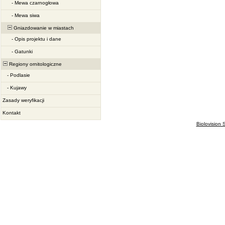
-
Mewa czarnogłowa
-
Mewa siwa
Gniazdowanie w miastach
-
Opis projektu i dane
-
Gatunki
Regiony ornitologiczne
-
Podlasie
-
Kujawy
Zasady weryfikacji
Kontakt
Biolovision S