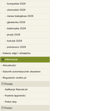
-
kuropatwa 2026
-
zimorodek 2026
-
mewa białogłowa 2026
-
głowienka 2026
-
białorzytka 2026
-
jerzyk 2026
-
kulczyk 2026
-
potrzeszcz 2026
-
Galeria zdjęć i dźwięków
Informacje
-
Aktualności
-
Gatunki automatycznie ukrywane
-
Regulamin ornitho.pl
Porady
-
Aplikacja NaturaList
-
Kryteria lęgowości
-
Pełne listy
Pomoc