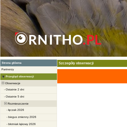
Strona główna
Szczegóły obserwacji
Partnerzy
Przegląd obserwacji
Obserwacje
-
Ostatnie 2 dni
-
Ostatnie 5 dni
Rozmieszczenie
-
łęczak 2026
-
biegus zmienny 2026
-
błotniak łąkowy 2026