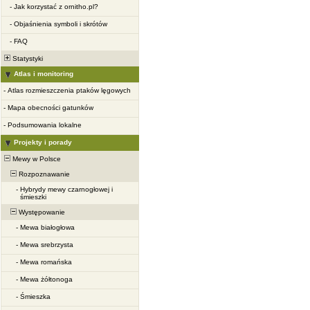
-
Jak korzystać z ornitho.pl?
-
Objaśnienia symboli i skrótów
-
FAQ
Statystyki
Atlas i monitoring
-
Atlas rozmieszczenia ptaków lęgowych
-
Mapa obecności gatunków
-
Podsumowania lokalne
Projekty i porady
Mewy w Polsce
Rozpoznawanie
-
Hybrydy mewy czarnogłowej i
śmieszki
Występowanie
-
Mewa białogłowa
-
Mewa srebrzysta
-
Mewa romańska
-
Mewa żółtonoga
-
Śmieszka