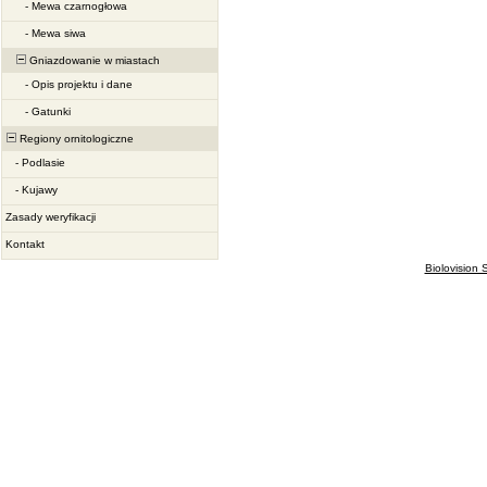
-
Mewa czarnogłowa
-
Mewa siwa
Gniazdowanie w miastach
-
Opis projektu i dane
-
Gatunki
Regiony ornitologiczne
-
Podlasie
-
Kujawy
Zasady weryfikacji
Kontakt
Biolovision S