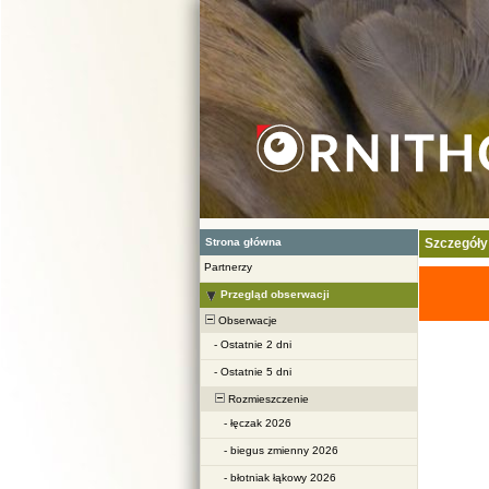
Strona główna
Szczegóły
Partnerzy
Przegląd obserwacji
Obserwacje
-
Ostatnie 2 dni
-
Ostatnie 5 dni
Rozmieszczenie
-
łęczak 2026
-
biegus zmienny 2026
-
błotniak łąkowy 2026