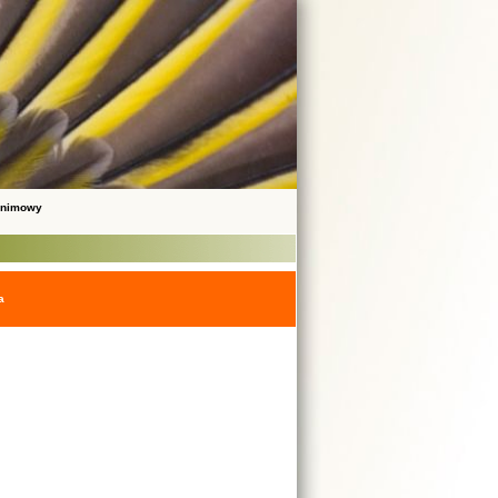
onimowy
a