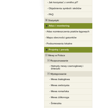
-
Jak korzystać z ornitho.pl?
-
Objaśnienia symboli i skrótów
-
FAQ
Statystyki
Atlas i monitoring
-
Atlas rozmieszczenia ptaków lęgowych
-
Mapa obecności gatunków
-
Podsumowania lokalne
Projekty i porady
Mewy w Polsce
Rozpoznawanie
-
Hybrydy mewy czarnogłowej i
śmieszki
Występowanie
-
Mewa białogłowa
-
Mewa srebrzysta
-
Mewa romańska
-
Mewa żółtonoga
-
Śmieszka