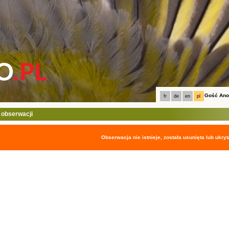
Gość An
fr
de
en
pl
 obserwacji
Obserwacja nie istnieje, została usunięta lub ukryt