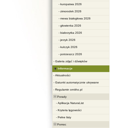
-
kuropatwa 2026
-
zimorodek 2026
-
mewa białogłowa 2026
-
głowienka 2026
-
białorzytka 2026
-
jerzyk 2026
-
kulczyk 2026
-
potrzeszcz 2026
-
Galeria zdjęć i dźwięków
Informacje
-
Aktualności
-
Gatunki automatycznie ukrywane
-
Regulamin ornitho.pl
Porady
-
Aplikacja NaturaList
-
Kryteria lęgowości
-
Pełne listy
Pomoc