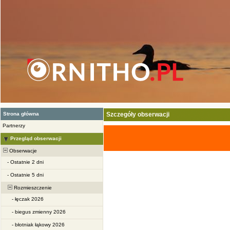
Strona główna
Szczegóły obserwacji
Partnerzy
Przegląd obserwacji
Obserwacje
-
Ostatnie 2 dni
-
Ostatnie 5 dni
Rozmieszczenie
-
łęczak 2026
-
biegus zmienny 2026
-
błotniak łąkowy 2026