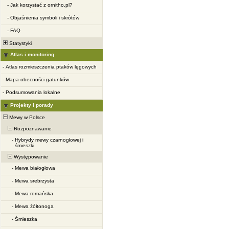
-
Jak korzystać z ornitho.pl?
-
Objaśnienia symboli i skrótów
-
FAQ
Statystyki
Atlas i monitoring
-
Atlas rozmieszczenia ptaków lęgowych
-
Mapa obecności gatunków
-
Podsumowania lokalne
Projekty i porady
Mewy w Polsce
Rozpoznawanie
-
Hybrydy mewy czarnogłowej i
śmieszki
Występowanie
-
Mewa białogłowa
-
Mewa srebrzysta
-
Mewa romańska
-
Mewa żółtonoga
-
Śmieszka