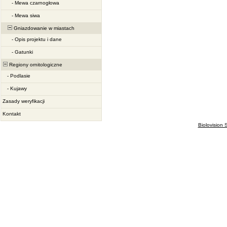
-
Mewa czarnogłowa
-
Mewa siwa
Gniazdowanie w miastach
-
Opis projektu i dane
-
Gatunki
Regiony ornitologiczne
-
Podlasie
-
Kujawy
Zasady weryfikacji
Kontakt
Biolovision S