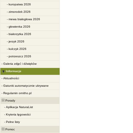
-
kuropatwa 2026
-
zimorodek 2026
-
mewa białogłowa 2026
-
głowienka 2026
-
białorzytka 2026
-
jerzyk 2026
-
kulczyk 2026
-
potrzeszcz 2026
-
Galeria zdjęć i dźwięków
Informacje
-
Aktualności
-
Gatunki automatycznie ukrywane
-
Regulamin ornitho.pl
Porady
-
Aplikacja NaturaList
-
Kryteria lęgowości
-
Pełne listy
Pomoc