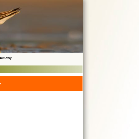
onimowy
a