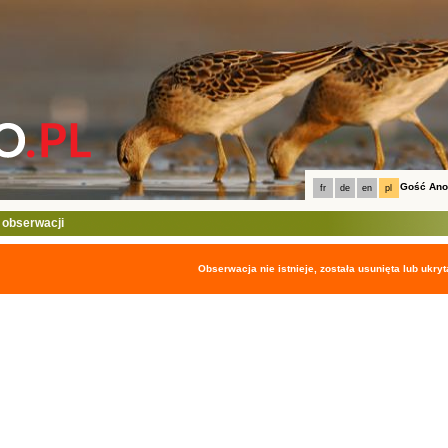
Gość An
fr
de
en
pl
 obserwacji
Obserwacja nie istnieje, została usunięta lub ukryt