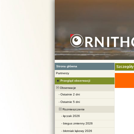
Strona główna
Szczegóły
Partnerzy
Przegląd obserwacji
Obserwacje
-
Ostatnie 2 dni
-
Ostatnie 5 dni
Rozmieszczenie
-
łęczak 2026
-
biegus zmienny 2026
-
błotniak łąkowy 2026