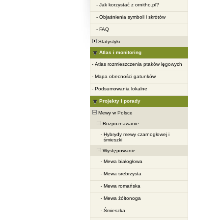
-
Jak korzystać z ornitho.pl?
-
Objaśnienia symboli i skrótów
-
FAQ
Statystyki
Atlas i monitoring
-
Atlas rozmieszczenia ptaków lęgowych
-
Mapa obecności gatunków
-
Podsumowania lokalne
Projekty i porady
Mewy w Polsce
Rozpoznawanie
-
Hybrydy mewy czarnogłowej i
śmieszki
Występowanie
-
Mewa białogłowa
-
Mewa srebrzysta
-
Mewa romańska
-
Mewa żółtonoga
-
Śmieszka