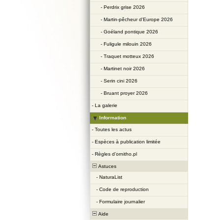
-
Perdrix grise 2026
-
Martin-pêcheur d'Europe 2026
-
Goéland pontique 2026
-
Fuligule milouin 2026
-
Traquet motteux 2026
-
Martinet noir 2026
-
Serin cini 2026
-
Bruant proyer 2026
-
La galerie
Information
-
Toutes les actus
-
Espèces à publication limitée
-
Règles d’ornitho.pl
Astuces
-
NaturaList
-
Code de reproduction
-
Formulaire journalier
Aide