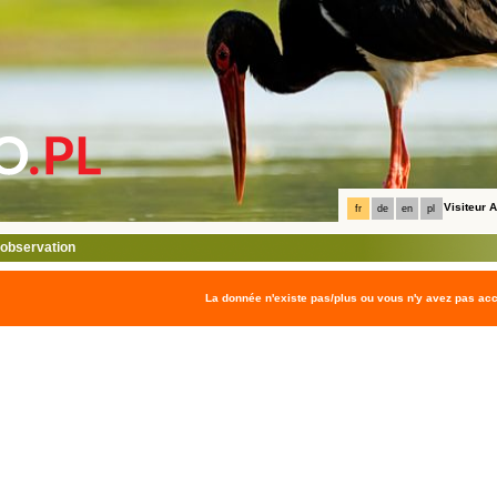
Visiteur
fr
de
en
pl
l'observation
La donnée n'existe pas/plus ou vous n'y avez pas ac