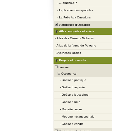
-
... ornitho.pl?
-
Explication des symboles
-
La Foire Aux Questions
Statistiques d'utilisation
Atlas, enquêtes et suivis
-
Atlas des Oiseaux Nicheurs
-
Atlas de la faune de Pologne
-
Synthèses locales
Projets et conseils
Larinae
Occurrence
-
Goéland pontique
-
Goéland argenté
-
Goéland leucophée
-
Goéland brun
-
Mouette rieuse
-
Mouette mélanocéphale
-
Goéland cendré