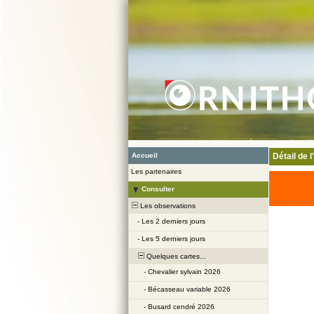
Accueil
Détail de 
Les partenaires
Consulter
Les observations
-
Les 2 derniers jours
-
Les 5 derniers jours
Quelques cartes...
-
Chevalier sylvain 2026
-
Bécasseau variable 2026
-
Busard cendré 2026