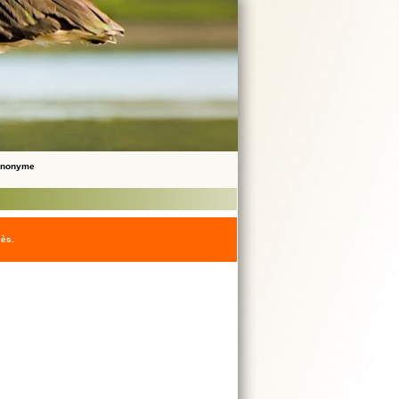
 Anonyme
cès.