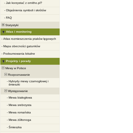
-
Jak korzystać z ornitho.pl?
-
Objaśnienia symboli i skrótów
-
FAQ
Statystyki
Atlas i monitoring
-
Atlas rozmieszczenia ptaków lęgowych
-
Mapa obecności gatunków
-
Podsumowania lokalne
Projekty i porady
Mewy w Polsce
Rozpoznawanie
-
Hybrydy mewy czarnogłowej i
śmieszki
Występowanie
-
Mewa białogłowa
-
Mewa srebrzysta
-
Mewa romańska
-
Mewa żółtonoga
-
Śmieszka