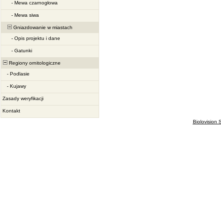
-
Mewa czarnogłowa
-
Mewa siwa
Gniazdowanie w miastach
-
Opis projektu i dane
-
Gatunki
Regiony ornitologiczne
-
Podlasie
-
Kujawy
Zasady weryfikacji
Kontakt
Biolovision S