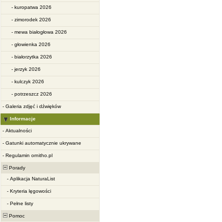
-
kuropatwa 2026
-
zimorodek 2026
-
mewa białogłowa 2026
-
głowienka 2026
-
białorzytka 2026
-
jerzyk 2026
-
kulczyk 2026
-
potrzeszcz 2026
-
Galeria zdjęć i dźwięków
Informacje
-
Aktualności
-
Gatunki automatycznie ukrywane
-
Regulamin ornitho.pl
Porady
-
Aplikacja NaturaList
-
Kryteria lęgowości
-
Pełne listy
Pomoc