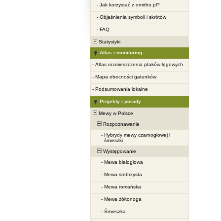
-
Jak korzystać z ornitho.pl?
-
Objaśnienia symboli i skrótów
-
FAQ
Statystyki
Atlas i monitoring
-
Atlas rozmieszczenia ptaków lęgowych
-
Mapa obecności gatunków
-
Podsumowania lokalne
Projekty i porady
Mewy w Polsce
Rozpoznawanie
-
Hybrydy mewy czarnogłowej i
śmieszki
Występowanie
-
Mewa białogłowa
-
Mewa srebrzysta
-
Mewa romańska
-
Mewa żółtonoga
-
Śmieszka