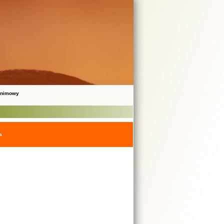
onimowy
a