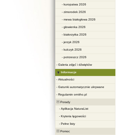
-
kuropatwa 2026
-
zimorodek 2026
-
mewa białogłowa 2026
-
głowienka 2026
-
białorzytka 2026
-
jerzyk 2026
-
kulczyk 2026
-
potrzeszcz 2026
-
Galeria zdjęć i dźwięków
Informacje
-
Aktualności
-
Gatunki automatycznie ukrywane
-
Regulamin ornitho.pl
Porady
-
Aplikacja NaturaList
-
Kryteria lęgowości
-
Pełne listy
Pomoc