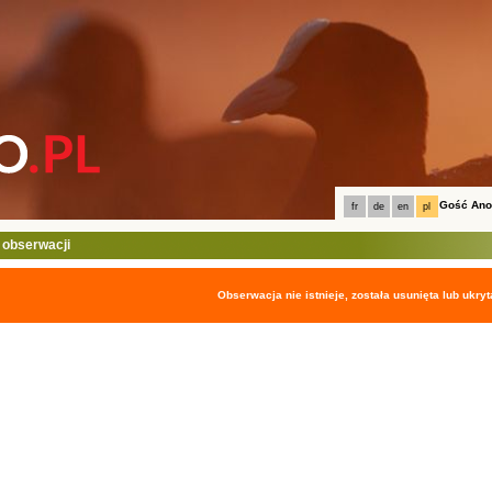
Gość An
fr
de
en
pl
 obserwacji
Obserwacja nie istnieje, została usunięta lub ukryt