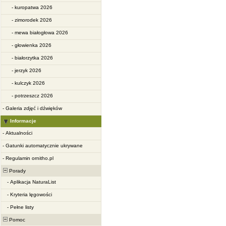
-
kuropatwa 2026
-
zimorodek 2026
-
mewa białogłowa 2026
-
głowienka 2026
-
białorzytka 2026
-
jerzyk 2026
-
kulczyk 2026
-
potrzeszcz 2026
-
Galeria zdjęć i dźwięków
Informacje
-
Aktualności
-
Gatunki automatycznie ukrywane
-
Regulamin ornitho.pl
Porady
-
Aplikacja NaturaList
-
Kryteria lęgowości
-
Pełne listy
Pomoc