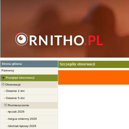
Strona główna
Szczegóły obserwacji
Partnerzy
Przegląd obserwacji
Obserwacje
-
Ostatnie 2 dni
-
Ostatnie 5 dni
Rozmieszczenie
-
łęczak 2026
-
biegus zmienny 2026
-
błotniak łąkowy 2026