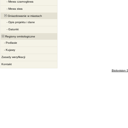
-
Mewa czarnogłowa
-
Mewa siwa
Gniazdowanie w miastach
-
Opis projektu i dane
-
Gatunki
Regiony ornitologiczne
-
Podlasie
-
Kujawy
Zasady weryfikacji
Kontakt
Biolovision S