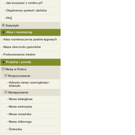
-
Jak korzystać z ornitho.pl?
-
Objaśnienia symboli i skrótów
-
FAQ
Statystyki
Atlas i monitoring
-
Atlas rozmieszczenia ptaków lęgowych
-
Mapa obecności gatunków
-
Podsumowania lokalne
Projekty i porady
Mewy w Polsce
Rozpoznawanie
-
Hybrydy mewy czarnogłowej i
śmieszki
Występowanie
-
Mewa białogłowa
-
Mewa srebrzysta
-
Mewa romańska
-
Mewa żółtonoga
-
Śmieszka