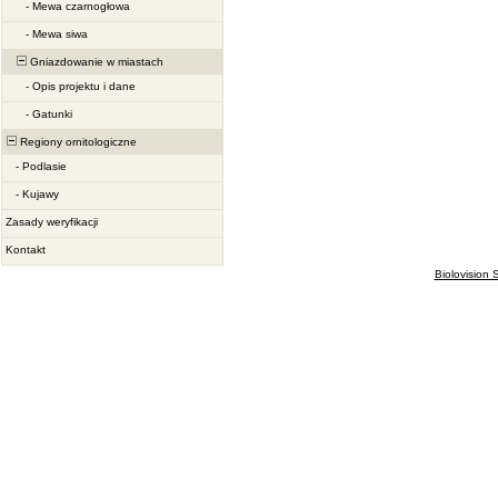
-
Mewa czarnogłowa
-
Mewa siwa
Gniazdowanie w miastach
-
Opis projektu i dane
-
Gatunki
Regiony ornitologiczne
-
Podlasie
-
Kujawy
Zasady weryfikacji
Kontakt
Biolovision S