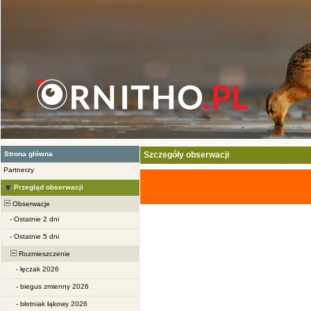
Strona główna
Szczegóły obserwacji
Partnerzy
Przegląd obserwacji
Obserwacje
-
Ostatnie 2 dni
-
Ostatnie 5 dni
Rozmieszczenie
-
łęczak 2026
-
biegus zmienny 2026
-
błotniak łąkowy 2026