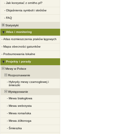
-
Jak korzystać z ornitho.pl?
-
Objaśnienia symboli i skrótów
-
FAQ
Statystyki
Atlas i monitoring
-
Atlas rozmieszczenia ptaków lęgowych
-
Mapa obecności gatunków
-
Podsumowania lokalne
Projekty i porady
Mewy w Polsce
Rozpoznawanie
-
Hybrydy mewy czarnogłowej i
śmieszki
Występowanie
-
Mewa białogłowa
-
Mewa srebrzysta
-
Mewa romańska
-
Mewa żółtonoga
-
Śmieszka