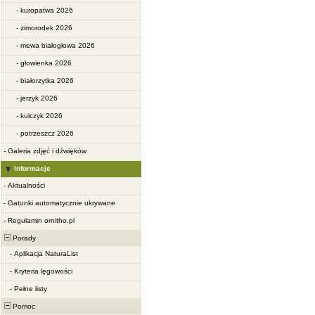
-
kuropatwa 2026
-
zimorodek 2026
-
mewa białogłowa 2026
-
głowienka 2026
-
białorzytka 2026
-
jerzyk 2026
-
kulczyk 2026
-
potrzeszcz 2026
-
Galeria zdjęć i dźwięków
Informacje
-
Aktualności
-
Gatunki automatycznie ukrywane
-
Regulamin ornitho.pl
Porady
-
Aplikacja NaturaList
-
Kryteria lęgowości
-
Pełne listy
Pomoc