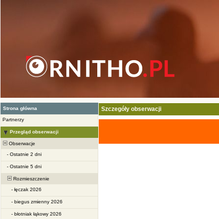
Strona główna
Szczegóły obserwacji
Partnerzy
Przegląd obserwacji
Obserwacje
-
Ostatnie 2 dni
-
Ostatnie 5 dni
Rozmieszczenie
-
łęczak 2026
-
biegus zmienny 2026
-
błotniak łąkowy 2026