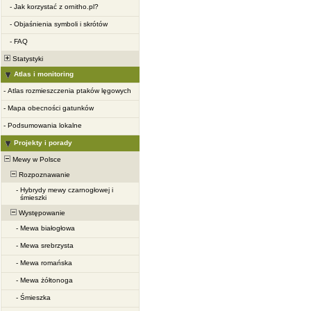
-
Jak korzystać z ornitho.pl?
-
Objaśnienia symboli i skrótów
-
FAQ
Statystyki
Atlas i monitoring
-
Atlas rozmieszczenia ptaków lęgowych
-
Mapa obecności gatunków
-
Podsumowania lokalne
Projekty i porady
Mewy w Polsce
Rozpoznawanie
-
Hybrydy mewy czarnogłowej i
śmieszki
Występowanie
-
Mewa białogłowa
-
Mewa srebrzysta
-
Mewa romańska
-
Mewa żółtonoga
-
Śmieszka