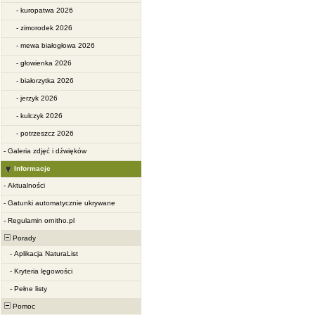
-
kuropatwa 2026
-
zimorodek 2026
-
mewa białogłowa 2026
-
głowienka 2026
-
białorzytka 2026
-
jerzyk 2026
-
kulczyk 2026
-
potrzeszcz 2026
-
Galeria zdjęć i dźwięków
Informacje
-
Aktualności
-
Gatunki automatycznie ukrywane
-
Regulamin ornitho.pl
Porady
-
Aplikacja NaturaList
-
Kryteria lęgowości
-
Pełne listy
Pomoc