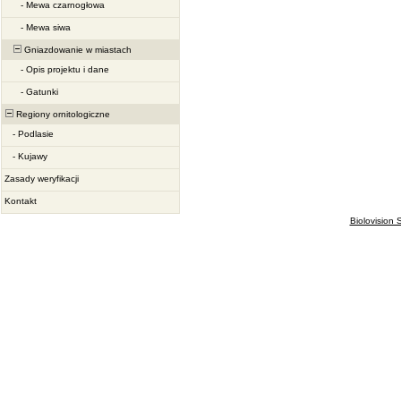
-
Mewa czarnogłowa
-
Mewa siwa
Gniazdowanie w miastach
-
Opis projektu i dane
-
Gatunki
Regiony ornitologiczne
-
Podlasie
-
Kujawy
Zasady weryfikacji
Kontakt
Biolovision S