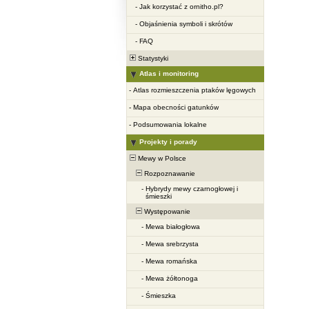
-
Jak korzystać z ornitho.pl?
-
Objaśnienia symboli i skrótów
-
FAQ
Statystyki
Atlas i monitoring
-
Atlas rozmieszczenia ptaków lęgowych
-
Mapa obecności gatunków
-
Podsumowania lokalne
Projekty i porady
Mewy w Polsce
Rozpoznawanie
-
Hybrydy mewy czarnogłowej i
śmieszki
Występowanie
-
Mewa białogłowa
-
Mewa srebrzysta
-
Mewa romańska
-
Mewa żółtonoga
-
Śmieszka