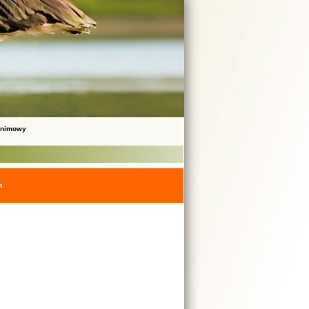
onimowy
a