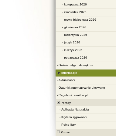
-
kuropatwa 2026
-
zimorodek 2026
-
mewa białogłowa 2026
-
głowienka 2026
-
białorzytka 2026
-
jerzyk 2026
-
kulczyk 2026
-
potrzeszcz 2026
-
Galeria zdjęć i dźwięków
Informacje
-
Aktualności
-
Gatunki automatycznie ukrywane
-
Regulamin ornitho.pl
Porady
-
Aplikacja NaturaList
-
Kryteria lęgowości
-
Pełne listy
Pomoc