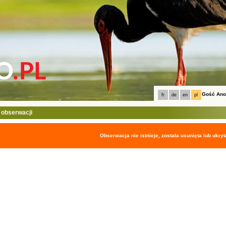
Gość An
fr
de
en
pl
 obserwacji
Obserwacja nie istnieje, została usunięta lub ukryt