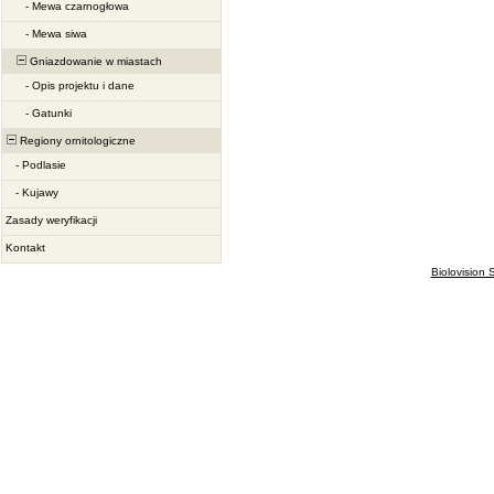
-
Mewa czarnogłowa
-
Mewa siwa
Gniazdowanie w miastach
-
Opis projektu i dane
-
Gatunki
Regiony ornitologiczne
-
Podlasie
-
Kujawy
Zasady weryfikacji
Kontakt
Biolovision S