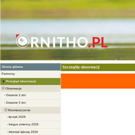
Strona główna
Szczegóły obserwacji
Partnerzy
Przegląd obserwacji
Obserwacje
-
Ostatnie 2 dni
-
Ostatnie 5 dni
Rozmieszczenie
-
łęczak 2026
-
biegus zmienny 2026
-
błotniak łąkowy 2026