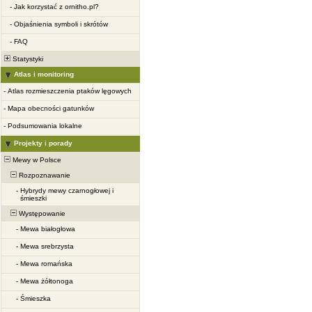
-
Jak korzystać z ornitho.pl?
-
Objaśnienia symboli i skrótów
-
FAQ
Statystyki
Atlas i monitoring
-
Atlas rozmieszczenia ptaków lęgowych
-
Mapa obecności gatunków
-
Podsumowania lokalne
Projekty i porady
Mewy w Polsce
Rozpoznawanie
-
Hybrydy mewy czarnogłowej i
śmieszki
Występowanie
-
Mewa białogłowa
-
Mewa srebrzysta
-
Mewa romańska
-
Mewa żółtonoga
-
Śmieszka