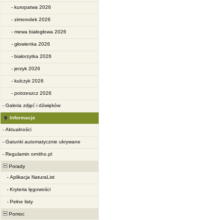
-
kuropatwa 2026
-
zimorodek 2026
-
mewa białogłowa 2026
-
głowienka 2026
-
białorzytka 2026
-
jerzyk 2026
-
kulczyk 2026
-
potrzeszcz 2026
-
Galeria zdjęć i dźwięków
Informacje
-
Aktualności
-
Gatunki automatycznie ukrywane
-
Regulamin ornitho.pl
Porady
-
Aplikacja NaturaList
-
Kryteria lęgowości
-
Pełne listy
Pomoc