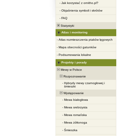
-
Jak korzystać z ornitho.pl?
-
Objaśnienia symboli i skrótów
-
FAQ
Statystyki
Atlas i monitoring
-
Atlas rozmieszczenia ptaków lęgowych
-
Mapa obecności gatunków
-
Podsumowania lokalne
Projekty i porady
Mewy w Polsce
Rozpoznawanie
-
Hybrydy mewy czarnogłowej i
śmieszki
Występowanie
-
Mewa białogłowa
-
Mewa srebrzysta
-
Mewa romańska
-
Mewa żółtonoga
-
Śmieszka