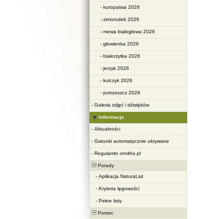
-
kuropatwa 2026
-
zimorodek 2026
-
mewa białogłowa 2026
-
głowienka 2026
-
białorzytka 2026
-
jerzyk 2026
-
kulczyk 2026
-
potrzeszcz 2026
-
Galeria zdjęć i dźwięków
Informacje
-
Aktualności
-
Gatunki automatycznie ukrywane
-
Regulamin ornitho.pl
Porady
-
Aplikacja NaturaList
-
Kryteria lęgowości
-
Pełne listy
Pomoc