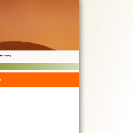
onimowy
a