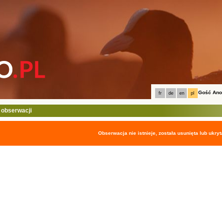
Gość An
fr
de
en
pl
 obserwacji
Obserwacja nie istnieje, została usunięta lub ukryt