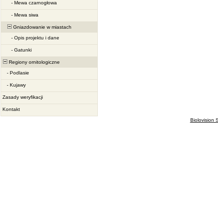
-
Mewa czarnogłowa
-
Mewa siwa
Gniazdowanie w miastach
-
Opis projektu i dane
-
Gatunki
Regiony ornitologiczne
-
Podlasie
-
Kujawy
Zasady weryfikacji
Kontakt
Biolovision S