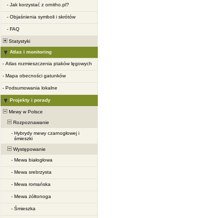
-
Jak korzystać z ornitho.pl?
-
Objaśnienia symboli i skrótów
-
FAQ
Statystyki
Atlas i monitoring
-
Atlas rozmieszczenia ptaków lęgowych
-
Mapa obecności gatunków
-
Podsumowania lokalne
Projekty i porady
Mewy w Polsce
Rozpoznawanie
-
Hybrydy mewy czarnogłowej i
śmieszki
Występowanie
-
Mewa białogłowa
-
Mewa srebrzysta
-
Mewa romańska
-
Mewa żółtonoga
-
Śmieszka