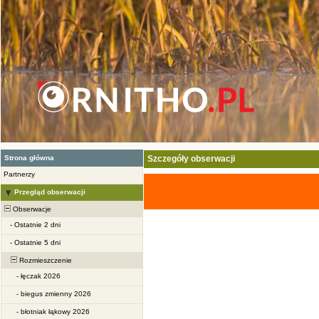
Strona główna
Szczegóły obserwacji
Partnerzy
Przegląd obserwacji
Obserwacje
-
Ostatnie 2 dni
-
Ostatnie 5 dni
Rozmieszczenie
-
łęczak 2026
-
biegus zmienny 2026
-
błotniak łąkowy 2026