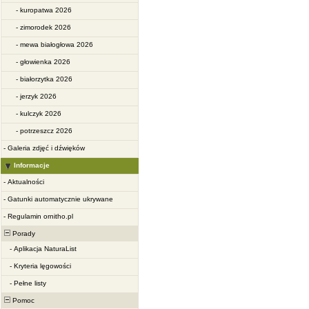
-
kuropatwa 2026
-
zimorodek 2026
-
mewa białogłowa 2026
-
głowienka 2026
-
białorzytka 2026
-
jerzyk 2026
-
kulczyk 2026
-
potrzeszcz 2026
-
Galeria zdjęć i dźwięków
Informacje
-
Aktualności
-
Gatunki automatycznie ukrywane
-
Regulamin ornitho.pl
Porady
-
Aplikacja NaturaList
-
Kryteria lęgowości
-
Pełne listy
Pomoc