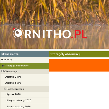
Strona główna
Szczegóły obserwacji
Partnerzy
Przegląd obserwacji
Obserwacje
-
Ostatnie 2 dni
-
Ostatnie 5 dni
Rozmieszczenie
-
łęczak 2026
-
biegus zmienny 2026
-
błotniak łąkowy 2026