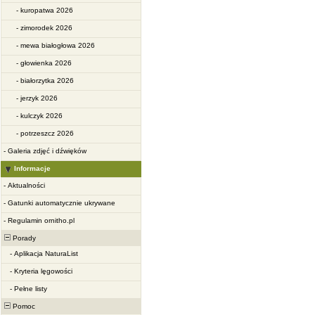
-
kuropatwa 2026
-
zimorodek 2026
-
mewa białogłowa 2026
-
głowienka 2026
-
białorzytka 2026
-
jerzyk 2026
-
kulczyk 2026
-
potrzeszcz 2026
-
Galeria zdjęć i dźwięków
Informacje
-
Aktualności
-
Gatunki automatycznie ukrywane
-
Regulamin ornitho.pl
Porady
-
Aplikacja NaturaList
-
Kryteria lęgowości
-
Pełne listy
Pomoc