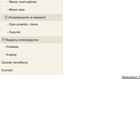
-
Mewa czarnogłowa
-
Mewa siwa
Gniazdowanie w miastach
-
Opis projektu i dane
-
Gatunki
Regiony ornitologiczne
-
Podlasie
-
Kujawy
Zasady weryfikacji
Kontakt
Biolovision S