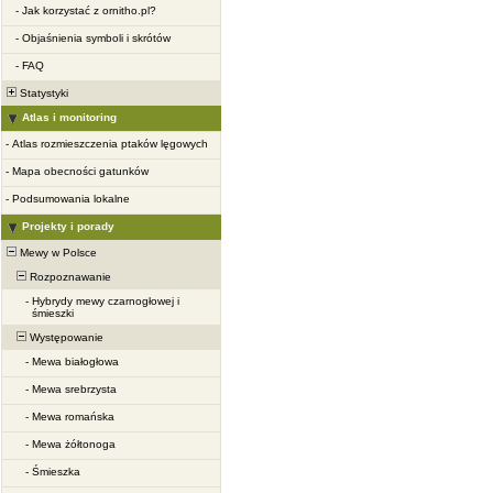
-
Jak korzystać z ornitho.pl?
-
Objaśnienia symboli i skrótów
-
FAQ
Statystyki
Atlas i monitoring
-
Atlas rozmieszczenia ptaków lęgowych
-
Mapa obecności gatunków
-
Podsumowania lokalne
Projekty i porady
Mewy w Polsce
Rozpoznawanie
-
Hybrydy mewy czarnogłowej i
śmieszki
Występowanie
-
Mewa białogłowa
-
Mewa srebrzysta
-
Mewa romańska
-
Mewa żółtonoga
-
Śmieszka