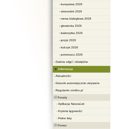
-
kuropatwa 2026
-
zimorodek 2026
-
mewa białogłowa 2026
-
głowienka 2026
-
białorzytka 2026
-
jerzyk 2026
-
kulczyk 2026
-
potrzeszcz 2026
-
Galeria zdjęć i dźwięków
Informacje
-
Aktualności
-
Gatunki automatycznie ukrywane
-
Regulamin ornitho.pl
Porady
-
Aplikacja NaturaList
-
Kryteria lęgowości
-
Pełne listy
Pomoc