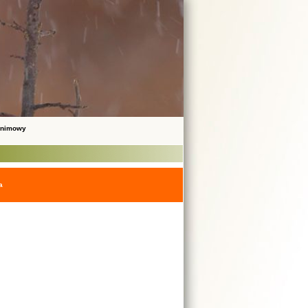
onimowy
a