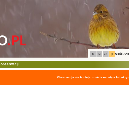
Gość An
fr
de
en
pl
 obserwacji
Obserwacja nie istnieje, została usunięta lub ukryt