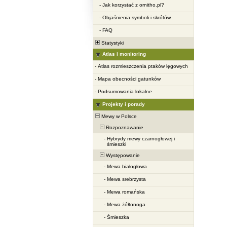
-
Jak korzystać z ornitho.pl?
-
Objaśnienia symboli i skrótów
-
FAQ
Statystyki
Atlas i monitoring
-
Atlas rozmieszczenia ptaków lęgowych
-
Mapa obecności gatunków
-
Podsumowania lokalne
Projekty i porady
Mewy w Polsce
Rozpoznawanie
-
Hybrydy mewy czarnogłowej i
śmieszki
Występowanie
-
Mewa białogłowa
-
Mewa srebrzysta
-
Mewa romańska
-
Mewa żółtonoga
-
Śmieszka