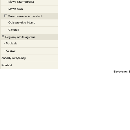
-
Mewa czarnogłowa
-
Mewa siwa
Gniazdowanie w miastach
-
Opis projektu i dane
-
Gatunki
Regiony ornitologiczne
-
Podlasie
-
Kujawy
Zasady weryfikacji
Kontakt
Biolovision S