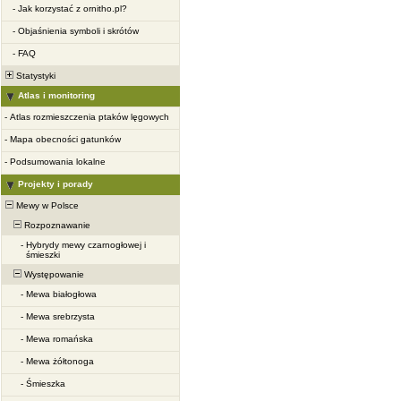
-
Jak korzystać z ornitho.pl?
-
Objaśnienia symboli i skrótów
-
FAQ
Statystyki
Atlas i monitoring
-
Atlas rozmieszczenia ptaków lęgowych
-
Mapa obecności gatunków
-
Podsumowania lokalne
Projekty i porady
Mewy w Polsce
Rozpoznawanie
-
Hybrydy mewy czarnogłowej i
śmieszki
Występowanie
-
Mewa białogłowa
-
Mewa srebrzysta
-
Mewa romańska
-
Mewa żółtonoga
-
Śmieszka