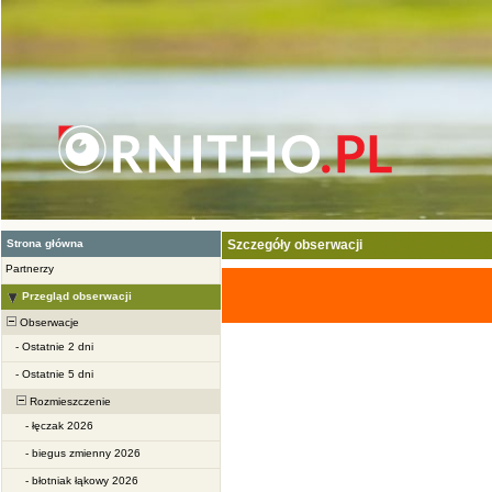
Strona główna
Szczegóły obserwacji
Partnerzy
Przegląd obserwacji
Obserwacje
-
Ostatnie 2 dni
-
Ostatnie 5 dni
Rozmieszczenie
-
łęczak 2026
-
biegus zmienny 2026
-
błotniak łąkowy 2026