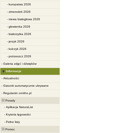
-
kuropatwa 2026
-
zimorodek 2026
-
mewa białogłowa 2026
-
głowienka 2026
-
białorzytka 2026
-
jerzyk 2026
-
kulczyk 2026
-
potrzeszcz 2026
-
Galeria zdjęć i dźwięków
Informacje
-
Aktualności
-
Gatunki automatycznie ukrywane
-
Regulamin ornitho.pl
Porady
-
Aplikacja NaturaList
-
Kryteria lęgowości
-
Pełne listy
Pomoc