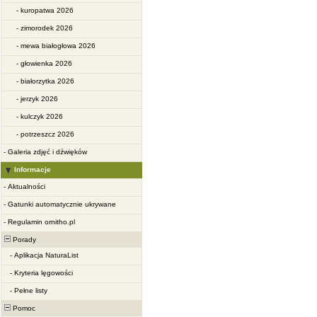
-
kuropatwa 2026
-
zimorodek 2026
-
mewa białogłowa 2026
-
głowienka 2026
-
białorzytka 2026
-
jerzyk 2026
-
kulczyk 2026
-
potrzeszcz 2026
-
Galeria zdjęć i dźwięków
Informacje
-
Aktualności
-
Gatunki automatycznie ukrywane
-
Regulamin ornitho.pl
Porady
-
Aplikacja NaturaList
-
Kryteria lęgowości
-
Pełne listy
Pomoc