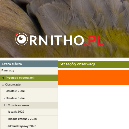
Strona główna
Szczegóły obserwacji
Partnerzy
Przegląd obserwacji
Obserwacje
-
Ostatnie 2 dni
-
Ostatnie 5 dni
Rozmieszczenie
-
łęczak 2026
-
biegus zmienny 2026
-
błotniak łąkowy 2026