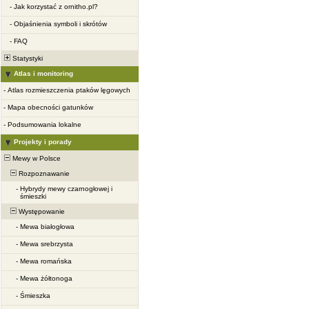
-
Jak korzystać z ornitho.pl?
-
Objaśnienia symboli i skrótów
-
FAQ
Statystyki
Atlas i monitoring
-
Atlas rozmieszczenia ptaków lęgowych
-
Mapa obecności gatunków
-
Podsumowania lokalne
Projekty i porady
Mewy w Polsce
Rozpoznawanie
-
Hybrydy mewy czarnogłowej i
śmieszki
Występowanie
-
Mewa białogłowa
-
Mewa srebrzysta
-
Mewa romańska
-
Mewa żółtonoga
-
Śmieszka