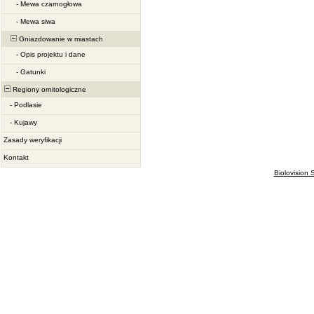
-
Mewa czarnogłowa
-
Mewa siwa
Gniazdowanie w miastach
-
Opis projektu i dane
-
Gatunki
Regiony ornitologiczne
-
Podlasie
-
Kujawy
Zasady weryfikacji
Kontakt
Biolovision S