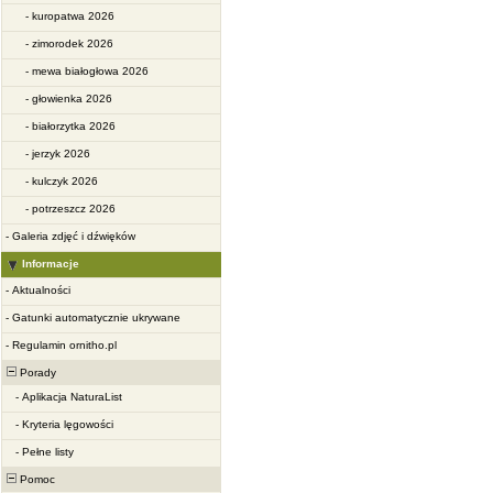
-
kuropatwa 2026
-
zimorodek 2026
-
mewa białogłowa 2026
-
głowienka 2026
-
białorzytka 2026
-
jerzyk 2026
-
kulczyk 2026
-
potrzeszcz 2026
-
Galeria zdjęć i dźwięków
Informacje
-
Aktualności
-
Gatunki automatycznie ukrywane
-
Regulamin ornitho.pl
Porady
-
Aplikacja NaturaList
-
Kryteria lęgowości
-
Pełne listy
Pomoc