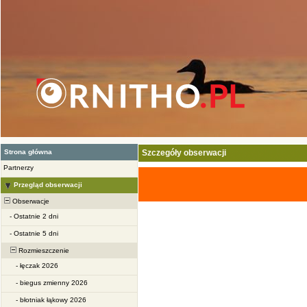
Strona główna
Szczegóły obserwacji
Partnerzy
Przegląd obserwacji
Obserwacje
-
Ostatnie 2 dni
-
Ostatnie 5 dni
Rozmieszczenie
-
łęczak 2026
-
biegus zmienny 2026
-
błotniak łąkowy 2026