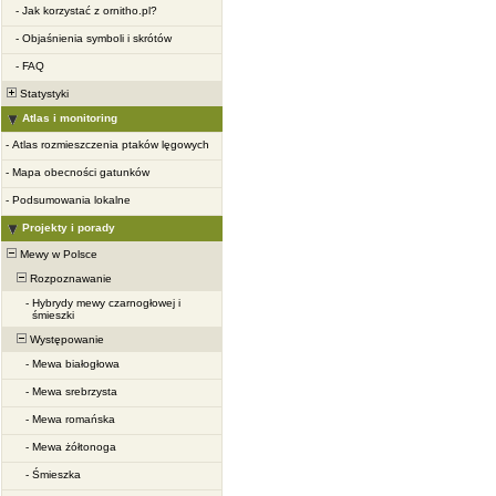
-
Jak korzystać z ornitho.pl?
-
Objaśnienia symboli i skrótów
-
FAQ
Statystyki
Atlas i monitoring
-
Atlas rozmieszczenia ptaków lęgowych
-
Mapa obecności gatunków
-
Podsumowania lokalne
Projekty i porady
Mewy w Polsce
Rozpoznawanie
-
Hybrydy mewy czarnogłowej i
śmieszki
Występowanie
-
Mewa białogłowa
-
Mewa srebrzysta
-
Mewa romańska
-
Mewa żółtonoga
-
Śmieszka