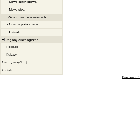
-
Mewa czarnogłowa
-
Mewa siwa
Gniazdowanie w miastach
-
Opis projektu i dane
-
Gatunki
Regiony ornitologiczne
-
Podlasie
-
Kujawy
Zasady weryfikacji
Kontakt
Biolovision S