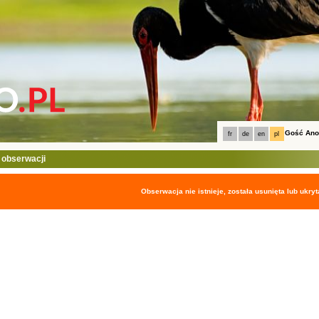
Gość An
fr
de
en
pl
 obserwacji
Obserwacja nie istnieje, została usunięta lub ukryt