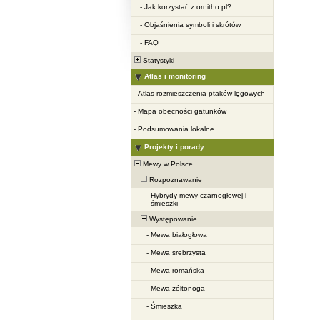
-
Jak korzystać z ornitho.pl?
-
Objaśnienia symboli i skrótów
-
FAQ
Statystyki
Atlas i monitoring
-
Atlas rozmieszczenia ptaków lęgowych
-
Mapa obecności gatunków
-
Podsumowania lokalne
Projekty i porady
Mewy w Polsce
Rozpoznawanie
-
Hybrydy mewy czarnogłowej i
śmieszki
Występowanie
-
Mewa białogłowa
-
Mewa srebrzysta
-
Mewa romańska
-
Mewa żółtonoga
-
Śmieszka