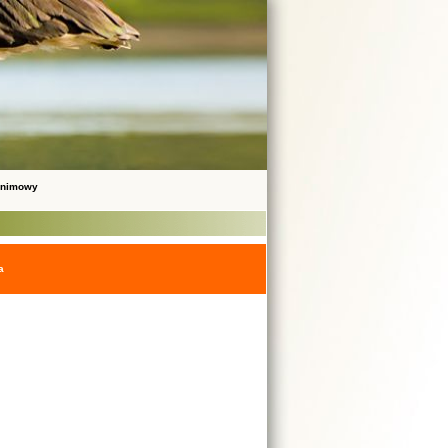
onimowy
a