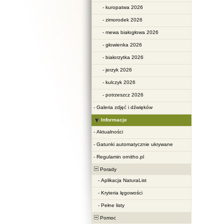
-
kuropatwa 2026
-
zimorodek 2026
-
mewa białogłowa 2026
-
głowienka 2026
-
białorzytka 2026
-
jerzyk 2026
-
kulczyk 2026
-
potrzeszcz 2026
-
Galeria zdjęć i dźwięków
Informacje
-
Aktualności
-
Gatunki automatycznie ukrywane
-
Regulamin ornitho.pl
Porady
-
Aplikacja NaturaList
-
Kryteria lęgowości
-
Pełne listy
Pomoc