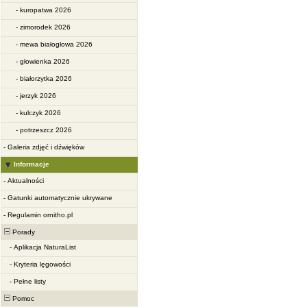
-
kuropatwa 2026
-
zimorodek 2026
-
mewa białogłowa 2026
-
głowienka 2026
-
białorzytka 2026
-
jerzyk 2026
-
kulczyk 2026
-
potrzeszcz 2026
-
Galeria zdjęć i dźwięków
Informacje
-
Aktualności
-
Gatunki automatycznie ukrywane
-
Regulamin ornitho.pl
Porady
-
Aplikacja NaturaList
-
Kryteria lęgowości
-
Pełne listy
Pomoc