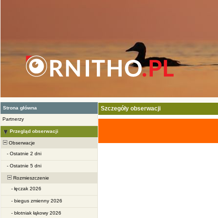
Strona główna
Szczegóły obserwacji
Partnerzy
Przegląd obserwacji
Obserwacje
-
Ostatnie 2 dni
-
Ostatnie 5 dni
Rozmieszczenie
-
łęczak 2026
-
biegus zmienny 2026
-
błotniak łąkowy 2026