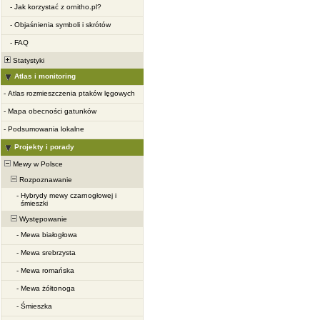
-
Jak korzystać z ornitho.pl?
-
Objaśnienia symboli i skrótów
-
FAQ
Statystyki
Atlas i monitoring
-
Atlas rozmieszczenia ptaków lęgowych
-
Mapa obecności gatunków
-
Podsumowania lokalne
Projekty i porady
Mewy w Polsce
Rozpoznawanie
-
Hybrydy mewy czarnogłowej i
śmieszki
Występowanie
-
Mewa białogłowa
-
Mewa srebrzysta
-
Mewa romańska
-
Mewa żółtonoga
-
Śmieszka