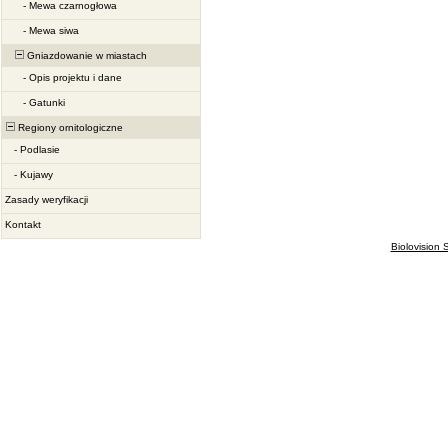
-
Mewa czarnogłowa
-
Mewa siwa
Gniazdowanie w miastach
-
Opis projektu i dane
-
Gatunki
Regiony ornitologiczne
-
Podlasie
-
Kujawy
Zasady weryfikacji
Kontakt
Biolovision S