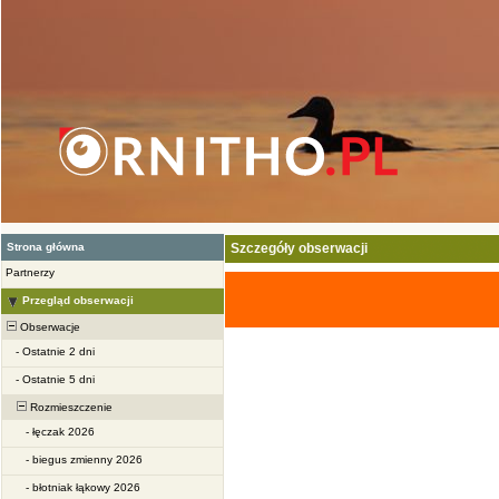
Strona główna
Szczegóły obserwacji
Partnerzy
Przegląd obserwacji
Obserwacje
-
Ostatnie 2 dni
-
Ostatnie 5 dni
Rozmieszczenie
-
łęczak 2026
-
biegus zmienny 2026
-
błotniak łąkowy 2026