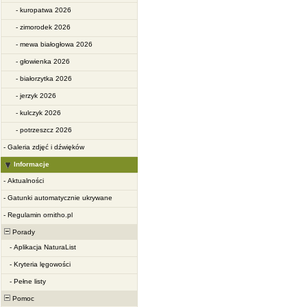
-
kuropatwa 2026
-
zimorodek 2026
-
mewa białogłowa 2026
-
głowienka 2026
-
białorzytka 2026
-
jerzyk 2026
-
kulczyk 2026
-
potrzeszcz 2026
-
Galeria zdjęć i dźwięków
Informacje
-
Aktualności
-
Gatunki automatycznie ukrywane
-
Regulamin ornitho.pl
Porady
-
Aplikacja NaturaList
-
Kryteria lęgowości
-
Pełne listy
Pomoc