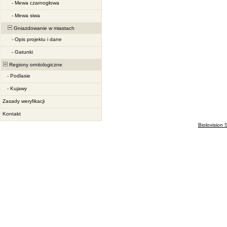
-
Mewa czarnogłowa
-
Mewa siwa
Gniazdowanie w miastach
-
Opis projektu i dane
-
Gatunki
Regiony ornitologiczne
-
Podlasie
-
Kujawy
Zasady weryfikacji
Kontakt
Biolovision S