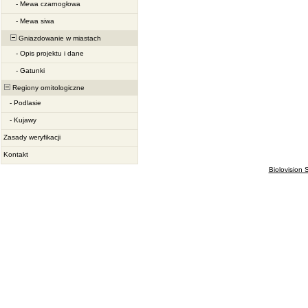
-
Mewa czarnogłowa
-
Mewa siwa
Gniazdowanie w miastach
-
Opis projektu i dane
-
Gatunki
Regiony ornitologiczne
-
Podlasie
-
Kujawy
Zasady weryfikacji
Kontakt
Biolovision S