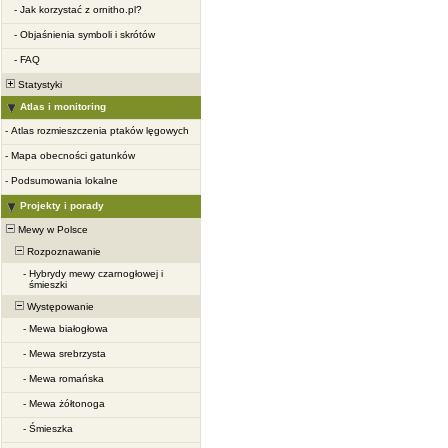
-
Jak korzystać z ornitho.pl?
-
Objaśnienia symboli i skrótów
-
FAQ
Statystyki
Atlas i monitoring
-
Atlas rozmieszczenia ptaków lęgowych
-
Mapa obecności gatunków
-
Podsumowania lokalne
Projekty i porady
Mewy w Polsce
Rozpoznawanie
-
Hybrydy mewy czarnogłowej i
śmieszki
Występowanie
-
Mewa białogłowa
-
Mewa srebrzysta
-
Mewa romańska
-
Mewa żółtonoga
-
Śmieszka