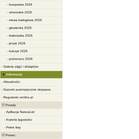
-
kuropatwa 2026
-
zimorodek 2026
-
mewa białogłowa 2026
-
głowienka 2026
-
białorzytka 2026
-
jerzyk 2026
-
kulczyk 2026
-
potrzeszcz 2026
-
Galeria zdjęć i dźwięków
Informacje
-
Aktualności
-
Gatunki automatycznie ukrywane
-
Regulamin ornitho.pl
Porady
-
Aplikacja NaturaList
-
Kryteria lęgowości
-
Pełne listy
Pomoc