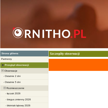
Strona główna
Szczegóły obserwacji
Partnerzy
Przegląd obserwacji
Obserwacje
-
Ostatnie 2 dni
-
Ostatnie 5 dni
Rozmieszczenie
-
łęczak 2026
-
biegus zmienny 2026
-
błotniak łąkowy 2026