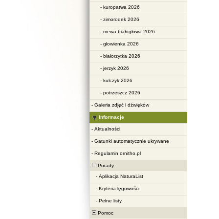
-
kuropatwa 2026
-
zimorodek 2026
-
mewa białogłowa 2026
-
głowienka 2026
-
białorzytka 2026
-
jerzyk 2026
-
kulczyk 2026
-
potrzeszcz 2026
-
Galeria zdjęć i dźwięków
Informacje
-
Aktualności
-
Gatunki automatycznie ukrywane
-
Regulamin ornitho.pl
Porady
-
Aplikacja NaturaList
-
Kryteria lęgowości
-
Pełne listy
Pomoc