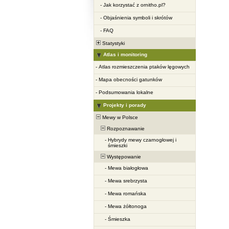
-
Jak korzystać z ornitho.pl?
-
Objaśnienia symboli i skrótów
-
FAQ
Statystyki
Atlas i monitoring
-
Atlas rozmieszczenia ptaków lęgowych
-
Mapa obecności gatunków
-
Podsumowania lokalne
Projekty i porady
Mewy w Polsce
Rozpoznawanie
-
Hybrydy mewy czarnogłowej i
śmieszki
Występowanie
-
Mewa białogłowa
-
Mewa srebrzysta
-
Mewa romańska
-
Mewa żółtonoga
-
Śmieszka