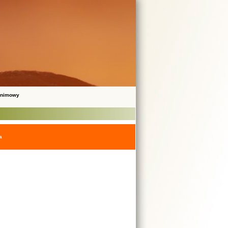
onimowy
a