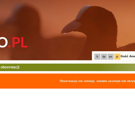
Gość An
fr
de
en
pl
 obserwacji
Obserwacja nie istnieje, została usunięta lub ukryt