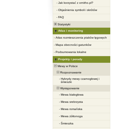
-
Jak korzystać z ornitho.pl?
-
Objaśnienia symboli i skrótów
-
FAQ
Statystyki
Atlas i monitoring
-
Atlas rozmieszczenia ptaków lęgowych
-
Mapa obecności gatunków
-
Podsumowania lokalne
Projekty i porady
Mewy w Polsce
Rozpoznawanie
-
Hybrydy mewy czarnogłowej i
śmieszki
Występowanie
-
Mewa białogłowa
-
Mewa srebrzysta
-
Mewa romańska
-
Mewa żółtonoga
-
Śmieszka