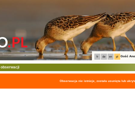
Gość An
fr
de
en
pl
 obserwacji
Obserwacja nie istnieje, została usunięta lub ukryt