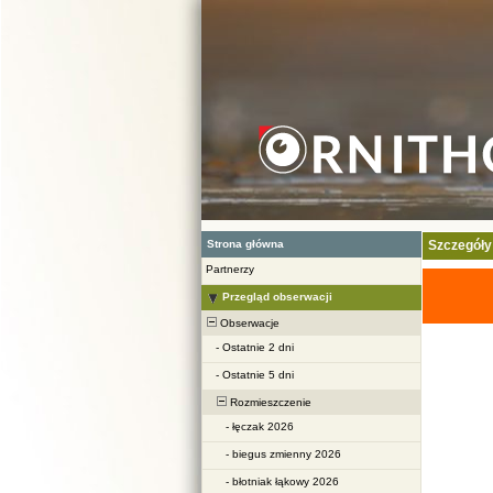
Strona główna
Szczegóły
Partnerzy
Przegląd obserwacji
Obserwacje
-
Ostatnie 2 dni
-
Ostatnie 5 dni
Rozmieszczenie
-
łęczak 2026
-
biegus zmienny 2026
-
błotniak łąkowy 2026