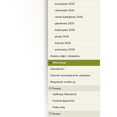
-
kuropatwa 2026
-
zimorodek 2026
-
mewa białogłowa 2026
-
głowienka 2026
-
białorzytka 2026
-
jerzyk 2026
-
kulczyk 2026
-
potrzeszcz 2026
-
Galeria zdjęć i dźwięków
Informacje
-
Aktualności
-
Gatunki automatycznie ukrywane
-
Regulamin ornitho.pl
Porady
-
Aplikacja NaturaList
-
Kryteria lęgowości
-
Pełne listy
Pomoc