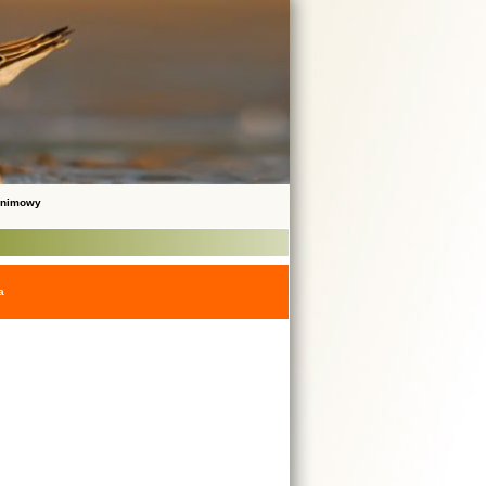
onimowy
a