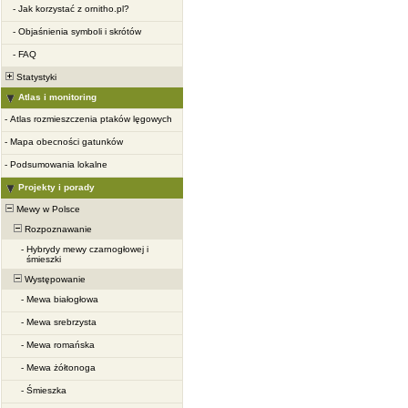
-
Jak korzystać z ornitho.pl?
-
Objaśnienia symboli i skrótów
-
FAQ
Statystyki
Atlas i monitoring
-
Atlas rozmieszczenia ptaków lęgowych
-
Mapa obecności gatunków
-
Podsumowania lokalne
Projekty i porady
Mewy w Polsce
Rozpoznawanie
-
Hybrydy mewy czarnogłowej i
śmieszki
Występowanie
-
Mewa białogłowa
-
Mewa srebrzysta
-
Mewa romańska
-
Mewa żółtonoga
-
Śmieszka