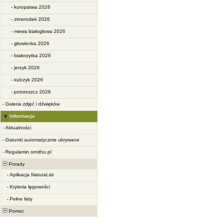
-
kuropatwa 2026
-
zimorodek 2026
-
mewa białogłowa 2026
-
głowienka 2026
-
białorzytka 2026
-
jerzyk 2026
-
kulczyk 2026
-
potrzeszcz 2026
-
Galeria zdjęć i dźwięków
Informacje
-
Aktualności
-
Gatunki automatycznie ukrywane
-
Regulamin ornitho.pl
Porady
-
Aplikacja NaturaList
-
Kryteria lęgowości
-
Pełne listy
Pomoc