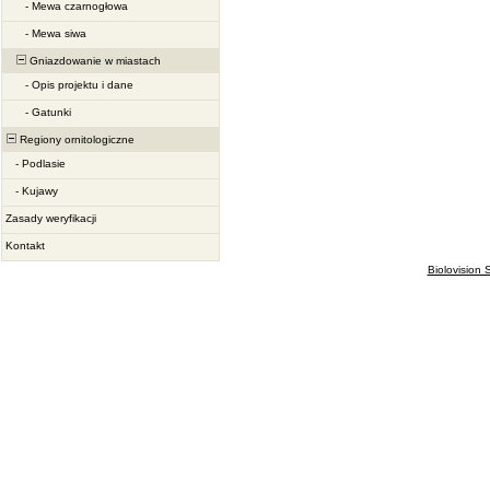
-
Mewa czarnogłowa
-
Mewa siwa
Gniazdowanie w miastach
-
Opis projektu i dane
-
Gatunki
Regiony ornitologiczne
-
Podlasie
-
Kujawy
Zasady weryfikacji
Kontakt
Biolovision S