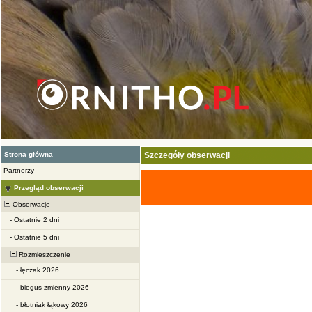
Strona główna
Szczegóły obserwacji
Partnerzy
Przegląd obserwacji
Obserwacje
-
Ostatnie 2 dni
-
Ostatnie 5 dni
Rozmieszczenie
-
łęczak 2026
-
biegus zmienny 2026
-
błotniak łąkowy 2026