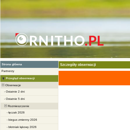
Strona główna
Szczegóły obserwacji
Partnerzy
Przegląd obserwacji
Obserwacje
-
Ostatnie 2 dni
-
Ostatnie 5 dni
Rozmieszczenie
-
łęczak 2026
-
biegus zmienny 2026
-
błotniak łąkowy 2026