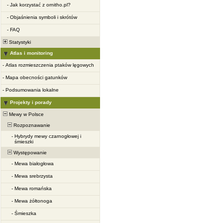
-
Jak korzystać z ornitho.pl?
-
Objaśnienia symboli i skrótów
-
FAQ
Statystyki
Atlas i monitoring
-
Atlas rozmieszczenia ptaków lęgowych
-
Mapa obecności gatunków
-
Podsumowania lokalne
Projekty i porady
Mewy w Polsce
Rozpoznawanie
-
Hybrydy mewy czarnogłowej i
śmieszki
Występowanie
-
Mewa białogłowa
-
Mewa srebrzysta
-
Mewa romańska
-
Mewa żółtonoga
-
Śmieszka