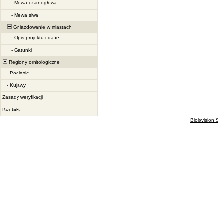
-
Mewa czarnogłowa
-
Mewa siwa
Gniazdowanie w miastach
-
Opis projektu i dane
-
Gatunki
Regiony ornitologiczne
-
Podlasie
-
Kujawy
Zasady weryfikacji
Kontakt
Biolovision S