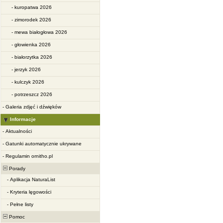
-
kuropatwa 2026
-
zimorodek 2026
-
mewa białogłowa 2026
-
głowienka 2026
-
białorzytka 2026
-
jerzyk 2026
-
kulczyk 2026
-
potrzeszcz 2026
-
Galeria zdjęć i dźwięków
Informacje
-
Aktualności
-
Gatunki automatycznie ukrywane
-
Regulamin ornitho.pl
Porady
-
Aplikacja NaturaList
-
Kryteria lęgowości
-
Pełne listy
Pomoc