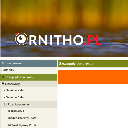
Strona główna
Szczegóły obserwacji
Partnerzy
Przegląd obserwacji
Obserwacje
-
Ostatnie 2 dni
-
Ostatnie 5 dni
Rozmieszczenie
-
łęczak 2026
-
biegus zmienny 2026
-
błotniak łąkowy 2026