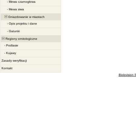
-
Mewa czarnogłowa
-
Mewa siwa
Gniazdowanie w miastach
-
Opis projektu i dane
-
Gatunki
Regiony ornitologiczne
-
Podlasie
-
Kujawy
Zasady weryfikacji
Kontakt
Biolovision S