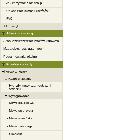
-
Jak korzystać z ornitho.pl?
-
Objaśnienia symboli i skrótów
-
FAQ
Statystyki
Atlas i monitoring
-
Atlas rozmieszczenia ptaków lęgowych
-
Mapa obecności gatunków
-
Podsumowania lokalne
Projekty i porady
Mewy w Polsce
Rozpoznawanie
-
Hybrydy mewy czarnogłowej i
śmieszki
Występowanie
-
Mewa białogłowa
-
Mewa srebrzysta
-
Mewa romańska
-
Mewa żółtonoga
-
Śmieszka