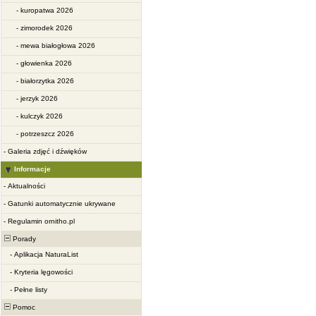
-
kuropatwa 2026
-
zimorodek 2026
-
mewa białogłowa 2026
-
głowienka 2026
-
białorzytka 2026
-
jerzyk 2026
-
kulczyk 2026
-
potrzeszcz 2026
-
Galeria zdjęć i dźwięków
Informacje
-
Aktualności
-
Gatunki automatycznie ukrywane
-
Regulamin ornitho.pl
Porady
-
Aplikacja NaturaList
-
Kryteria lęgowości
-
Pełne listy
Pomoc