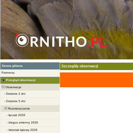
Strona główna
Szczegóły obserwacji
Partnerzy
Przegląd obserwacji
Obserwacje
-
Ostatnie 2 dni
-
Ostatnie 5 dni
Rozmieszczenie
-
łęczak 2026
-
biegus zmienny 2026
-
błotniak łąkowy 2026