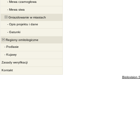
-
Mewa czarnogłowa
-
Mewa siwa
Gniazdowanie w miastach
-
Opis projektu i dane
-
Gatunki
Regiony ornitologiczne
-
Podlasie
-
Kujawy
Zasady weryfikacji
Kontakt
Biolovision S