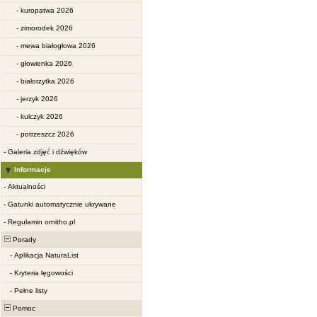
-
kuropatwa 2026
-
zimorodek 2026
-
mewa białogłowa 2026
-
głowienka 2026
-
białorzytka 2026
-
jerzyk 2026
-
kulczyk 2026
-
potrzeszcz 2026
-
Galeria zdjęć i dźwięków
Informacje
-
Aktualności
-
Gatunki automatycznie ukrywane
-
Regulamin ornitho.pl
Porady
-
Aplikacja NaturaList
-
Kryteria lęgowości
-
Pełne listy
Pomoc