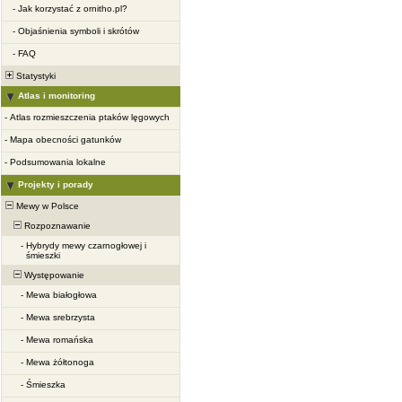
-
Jak korzystać z ornitho.pl?
-
Objaśnienia symboli i skrótów
-
FAQ
Statystyki
Atlas i monitoring
-
Atlas rozmieszczenia ptaków lęgowych
-
Mapa obecności gatunków
-
Podsumowania lokalne
Projekty i porady
Mewy w Polsce
Rozpoznawanie
-
Hybrydy mewy czarnogłowej i
śmieszki
Występowanie
-
Mewa białogłowa
-
Mewa srebrzysta
-
Mewa romańska
-
Mewa żółtonoga
-
Śmieszka