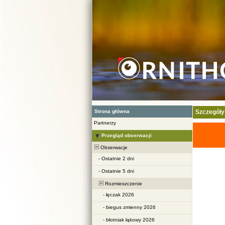
Strona główna
Szczegóły
Partnerzy
Przegląd obserwacji
Obserwacje
-
Ostatnie 2 dni
-
Ostatnie 5 dni
Rozmieszczenie
-
łęczak 2026
-
biegus zmienny 2026
-
błotniak łąkowy 2026