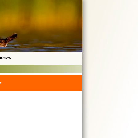
onimowy
a