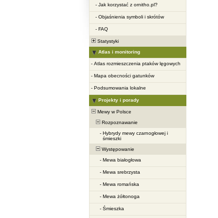
-
Jak korzystać z ornitho.pl?
-
Objaśnienia symboli i skrótów
-
FAQ
Statystyki
Atlas i monitoring
-
Atlas rozmieszczenia ptaków lęgowych
-
Mapa obecności gatunków
-
Podsumowania lokalne
Projekty i porady
Mewy w Polsce
Rozpoznawanie
-
Hybrydy mewy czarnogłowej i
śmieszki
Występowanie
-
Mewa białogłowa
-
Mewa srebrzysta
-
Mewa romańska
-
Mewa żółtonoga
-
Śmieszka