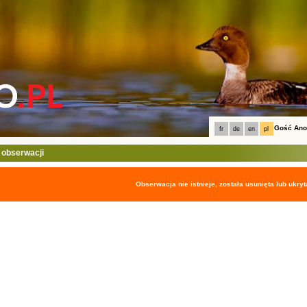
Gość An
fr
de
en
pl
 obserwacji
Obserwacja nie istnieje, została usunięta lub ukryt