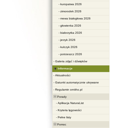
-
kuropatwa 2026
-
zimorodek 2026
-
mewa białogłowa 2026
-
głowienka 2026
-
białorzytka 2026
-
jerzyk 2026
-
kulczyk 2026
-
potrzeszcz 2026
-
Galeria zdjęć i dźwięków
Informacje
-
Aktualności
-
Gatunki automatycznie ukrywane
-
Regulamin ornitho.pl
Porady
-
Aplikacja NaturaList
-
Kryteria lęgowości
-
Pełne listy
Pomoc