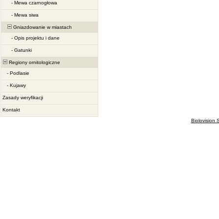
-
Mewa czarnogłowa
-
Mewa siwa
Gniazdowanie w miastach
-
Opis projektu i dane
-
Gatunki
Regiony ornitologiczne
-
Podlasie
-
Kujawy
Zasady weryfikacji
Kontakt
Biolovision S