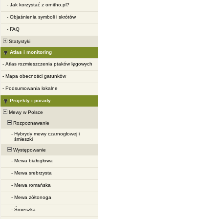
-
Jak korzystać z ornitho.pl?
-
Objaśnienia symboli i skrótów
-
FAQ
Statystyki
Atlas i monitoring
-
Atlas rozmieszczenia ptaków lęgowych
-
Mapa obecności gatunków
-
Podsumowania lokalne
Projekty i porady
Mewy w Polsce
Rozpoznawanie
-
Hybrydy mewy czarnogłowej i
śmieszki
Występowanie
-
Mewa białogłowa
-
Mewa srebrzysta
-
Mewa romańska
-
Mewa żółtonoga
-
Śmieszka