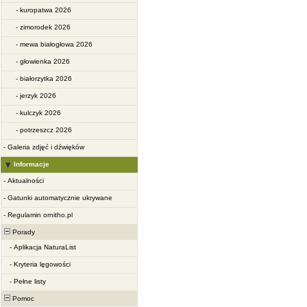
-
kuropatwa 2026
-
zimorodek 2026
-
mewa białogłowa 2026
-
głowienka 2026
-
białorzytka 2026
-
jerzyk 2026
-
kulczyk 2026
-
potrzeszcz 2026
-
Galeria zdjęć i dźwięków
Informacje
-
Aktualności
-
Gatunki automatycznie ukrywane
-
Regulamin ornitho.pl
Porady
-
Aplikacja NaturaList
-
Kryteria lęgowości
-
Pełne listy
Pomoc