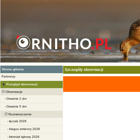
Strona główna
Szczegóły obserwacji
Partnerzy
Przegląd obserwacji
Obserwacje
-
Ostatnie 2 dni
-
Ostatnie 5 dni
Rozmieszczenie
-
łęczak 2026
-
biegus zmienny 2026
-
błotniak łąkowy 2026