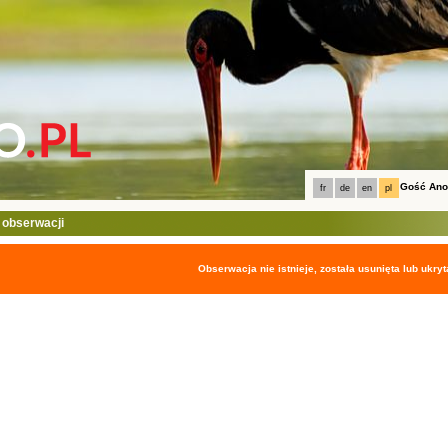
Gość An
fr
de
en
pl
 obserwacji
Obserwacja nie istnieje, została usunięta lub ukryt