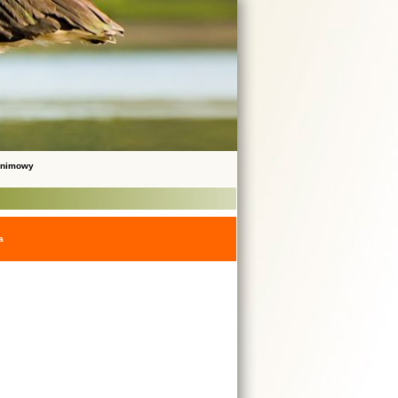
onimowy
a