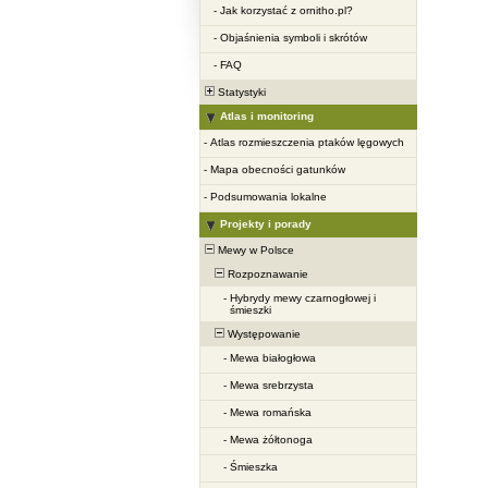
-
Jak korzystać z ornitho.pl?
-
Objaśnienia symboli i skrótów
-
FAQ
Statystyki
Atlas i monitoring
-
Atlas rozmieszczenia ptaków lęgowych
-
Mapa obecności gatunków
-
Podsumowania lokalne
Projekty i porady
Mewy w Polsce
Rozpoznawanie
-
Hybrydy mewy czarnogłowej i
śmieszki
Występowanie
-
Mewa białogłowa
-
Mewa srebrzysta
-
Mewa romańska
-
Mewa żółtonoga
-
Śmieszka