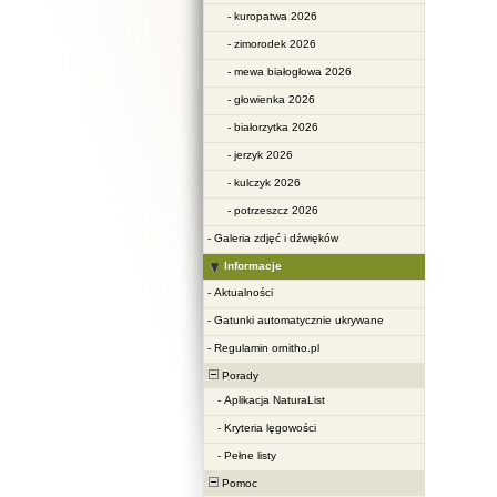
-
kuropatwa 2026
-
zimorodek 2026
-
mewa białogłowa 2026
-
głowienka 2026
-
białorzytka 2026
-
jerzyk 2026
-
kulczyk 2026
-
potrzeszcz 2026
-
Galeria zdjęć i dźwięków
Informacje
-
Aktualności
-
Gatunki automatycznie ukrywane
-
Regulamin ornitho.pl
Porady
-
Aplikacja NaturaList
-
Kryteria lęgowości
-
Pełne listy
Pomoc