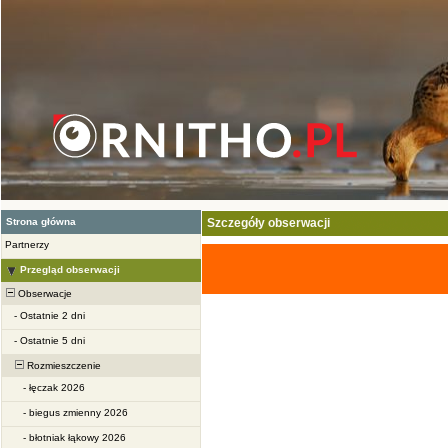
Strona główna
Szczegóły obserwacji
Partnerzy
Przegląd obserwacji
Obserwacje
-
Ostatnie 2 dni
-
Ostatnie 5 dni
Rozmieszczenie
-
łęczak 2026
-
biegus zmienny 2026
-
błotniak łąkowy 2026