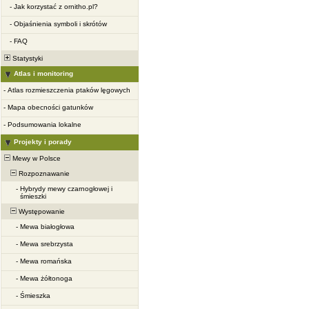
-
Jak korzystać z ornitho.pl?
-
Objaśnienia symboli i skrótów
-
FAQ
Statystyki
Atlas i monitoring
-
Atlas rozmieszczenia ptaków lęgowych
-
Mapa obecności gatunków
-
Podsumowania lokalne
Projekty i porady
Mewy w Polsce
Rozpoznawanie
-
Hybrydy mewy czarnogłowej i
śmieszki
Występowanie
-
Mewa białogłowa
-
Mewa srebrzysta
-
Mewa romańska
-
Mewa żółtonoga
-
Śmieszka