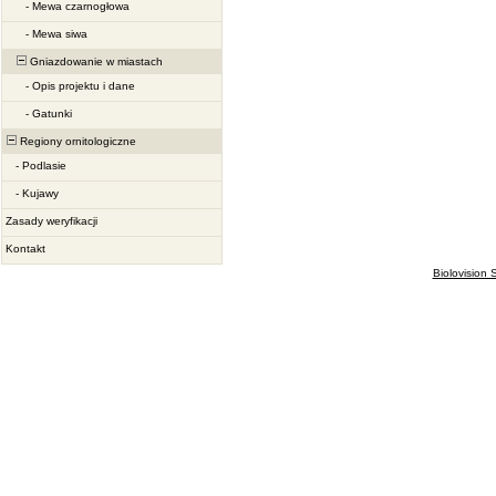
-
Mewa czarnogłowa
-
Mewa siwa
Gniazdowanie w miastach
-
Opis projektu i dane
-
Gatunki
Regiony ornitologiczne
-
Podlasie
-
Kujawy
Zasady weryfikacji
Kontakt
Biolovision S