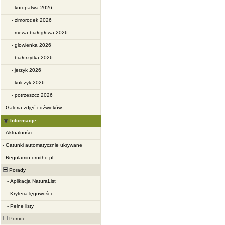
-
kuropatwa 2026
-
zimorodek 2026
-
mewa białogłowa 2026
-
głowienka 2026
-
białorzytka 2026
-
jerzyk 2026
-
kulczyk 2026
-
potrzeszcz 2026
-
Galeria zdjęć i dźwięków
Informacje
-
Aktualności
-
Gatunki automatycznie ukrywane
-
Regulamin ornitho.pl
Porady
-
Aplikacja NaturaList
-
Kryteria lęgowości
-
Pełne listy
Pomoc