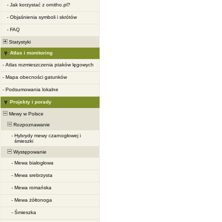
-
Jak korzystać z ornitho.pl?
-
Objaśnienia symboli i skrótów
-
FAQ
Statystyki
Atlas i monitoring
-
Atlas rozmieszczenia ptaków lęgowych
-
Mapa obecności gatunków
-
Podsumowania lokalne
Projekty i porady
Mewy w Polsce
Rozpoznawanie
-
Hybrydy mewy czarnogłowej i
śmieszki
Występowanie
-
Mewa białogłowa
-
Mewa srebrzysta
-
Mewa romańska
-
Mewa żółtonoga
-
Śmieszka