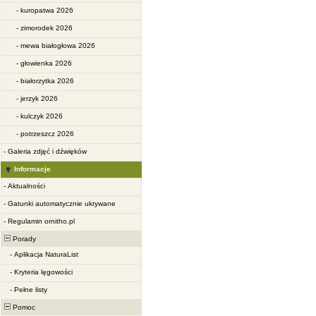
-
kuropatwa 2026
-
zimorodek 2026
-
mewa białogłowa 2026
-
głowienka 2026
-
białorzytka 2026
-
jerzyk 2026
-
kulczyk 2026
-
potrzeszcz 2026
-
Galeria zdjęć i dźwięków
Informacje
-
Aktualności
-
Gatunki automatycznie ukrywane
-
Regulamin ornitho.pl
Porady
-
Aplikacja NaturaList
-
Kryteria lęgowości
-
Pełne listy
Pomoc