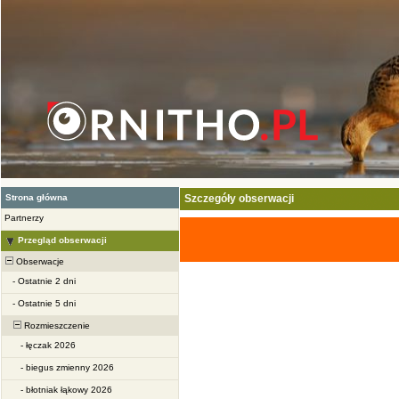
Strona główna
Szczegóły obserwacji
Partnerzy
Przegląd obserwacji
Obserwacje
-
Ostatnie 2 dni
-
Ostatnie 5 dni
Rozmieszczenie
-
łęczak 2026
-
biegus zmienny 2026
-
błotniak łąkowy 2026