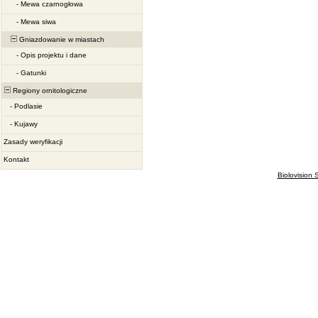
-
Mewa czarnogłowa
-
Mewa siwa
Gniazdowanie w miastach
-
Opis projektu i dane
-
Gatunki
Regiony ornitologiczne
-
Podlasie
-
Kujawy
Zasady weryfikacji
Kontakt
Biolovision S