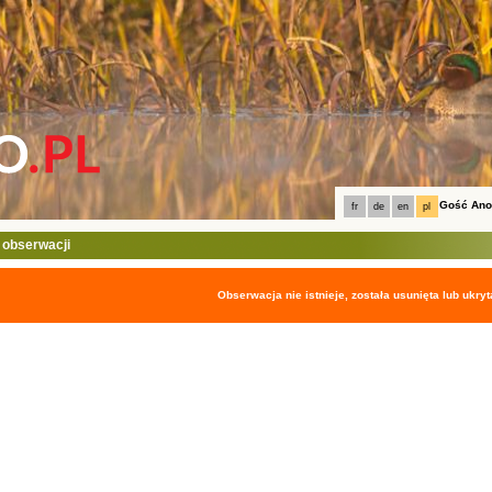
Gość An
fr
de
en
pl
 obserwacji
Obserwacja nie istnieje, została usunięta lub ukryt