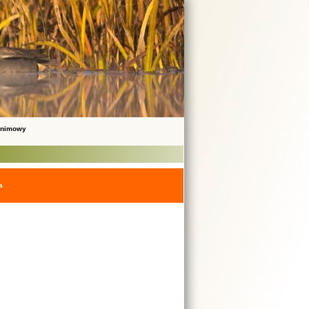
onimowy
a