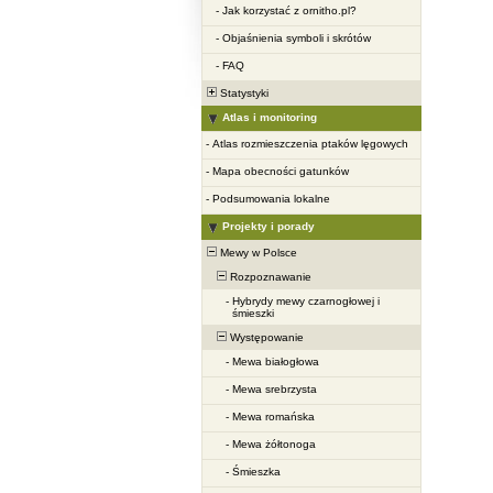
-
Jak korzystać z ornitho.pl?
-
Objaśnienia symboli i skrótów
-
FAQ
Statystyki
Atlas i monitoring
-
Atlas rozmieszczenia ptaków lęgowych
-
Mapa obecności gatunków
-
Podsumowania lokalne
Projekty i porady
Mewy w Polsce
Rozpoznawanie
-
Hybrydy mewy czarnogłowej i
śmieszki
Występowanie
-
Mewa białogłowa
-
Mewa srebrzysta
-
Mewa romańska
-
Mewa żółtonoga
-
Śmieszka