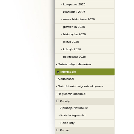
-
kuropatwa 2026
-
zimorodek 2026
-
mewa białogłowa 2026
-
głowienka 2026
-
białorzytka 2026
-
jerzyk 2026
-
kulczyk 2026
-
potrzeszcz 2026
-
Galeria zdjęć i dźwięków
Informacje
-
Aktualności
-
Gatunki automatycznie ukrywane
-
Regulamin ornitho.pl
Porady
-
Aplikacja NaturaList
-
Kryteria lęgowości
-
Pełne listy
Pomoc