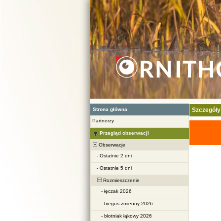
Strona główna
Szczegóły
Partnerzy
Przegląd obserwacji
Obserwacje
-
Ostatnie 2 dni
-
Ostatnie 5 dni
Rozmieszczenie
-
łęczak 2026
-
biegus zmienny 2026
-
błotniak łąkowy 2026